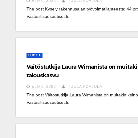
ELO 6, 2026
TUULA POHJOLA
The post Kysely rakennusalan työvoimatilanteesta: 44 pr
Vastuullisuusuutiset.fi.
UUTISIA
Väitöstutkija Laura Wimanista on muitakin
talouskasvu
ELO 6, 2026
TUULA POHJOLA
The post Väitöstutkija Laura Wimanista on muitakin keinoja
Vastuullisuusuutiset.fi.