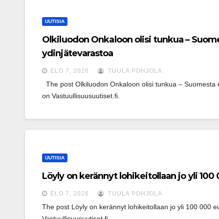
UUTISIA
Olkiluodon Onkaloon olisi tunkua – Suome
ydinjätevarastoa
ELO 7, 2026
TUULA POHJOLA
  The post Olkiluodon Onkaloon olisi tunkua – Suomesta ei
on Vastuullisuusuutiset.fi.
UUTISIA
Löyly on kerännyt lohikeitollaan jo yli 
ELO 7, 2026
TUULA POHJOLA
The post Löyly on kerännyt lohikeitollaan jo yli 100 000
Vastuullisuusuutiset.fi.