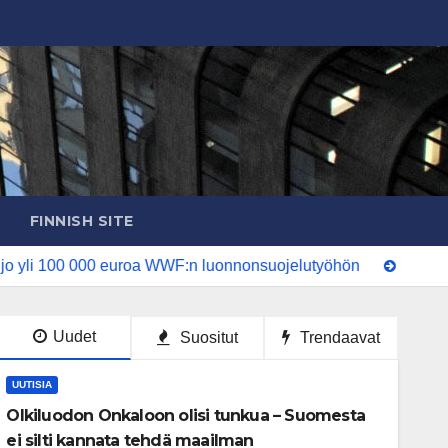
FINNISH SITE
li 100 000 euroa WWF:n luonnonsuojelutyöhön
Uuden ajan m
Uudet
Suositut
Trendaavat
UUTISIA
Olkiluodon Onkaloon olisi tunkua – Suomesta
ei silti kannata tehdä maailman