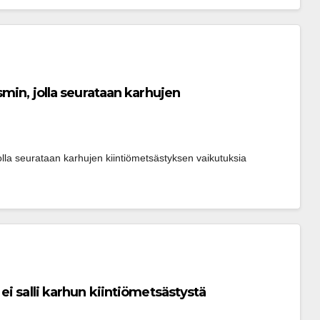
min, jolla seurataan karhujen
lla seurataan karhujen kiintiömetsästyksen vaikutuksia 
 salli karhun kiin­tiö­met­säs­tys­tä