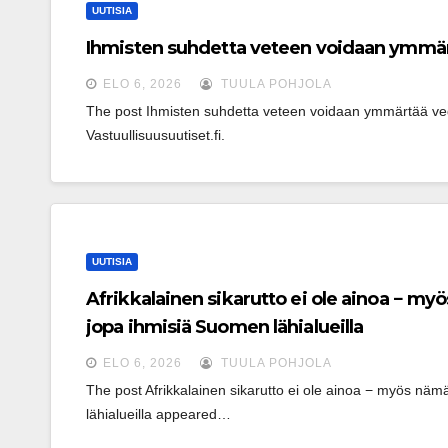
UUTISIA
Ihmisten suhdetta veteen voidaan ymmär
ELO 6, 2026
TUULA POHJOLA
The post Ihmisten suhdetta veteen voidaan ymmärtää vede
Vastuullisuusuutiset.fi.
UUTISIA
Afrikkalainen sikarutto ei ole ainoa − my
jopa ihmisiä Suomen lähialueilla
ELO 6, 2026
TUULA POHJOLA
The post Afrikkalainen sikarutto ei ole ainoa − myös nämä
lähialueilla appeared…