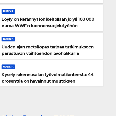
ydinjätevarastoa
UUTISIA
Löyly on kerännyt lohikeitollaan jo yli 100 000
euroa WWF:n luonnonsuojelutyöhön
UUTISIA
UUTISIA
Uuden ajan metsäopas tarjoaa tutkimukseen
perustuvan vaihtoehdon avohakkuille
Löyly on kerännyt lohikeitoll
euroa WWF:n luonnonsuoje
UUTISIA
Kysely rakennusalan työvoimatilanteesta: 44
ELO 7, 2026
TUULA POHJOLA
prosenttia on havainnut muutoksen