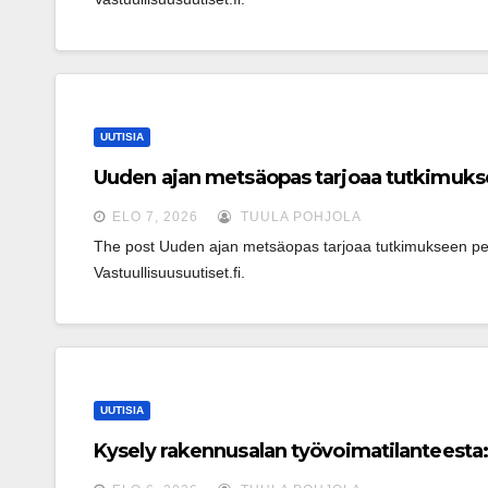
UUTISIA
Uuden ajan metsäopas tarjoaa tutkimuks
ELO 7, 2026
TUULA POHJOLA
The post Uuden ajan metsäopas tarjoaa tutkimukseen per
Vastuullisuusuutiset.fi.
UUTISIA
Kysely rakennusalan työvoimatilanteesta