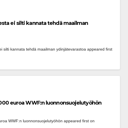
sta ei silti kannata tehdä maailman
 silti kannata tehdä maailman ydinjätevarastoa appeared first 
100 000 euroa WWF:n luonnonsuojelutyöhön
 euroa WWF:n luonnonsuojelutyöhön appeared first on 