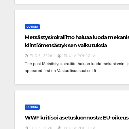
UUTISIA
Metsästyskoiraliitto haluaa luoda mekanis
kiintiömetsästyksen vaikutuksia
ELO 6, 2026
TUULA POHJOLA
The post Metsästyskoiraliitto haluaa luoda mekanismin, jo
appeared first on Vastuullisuusuutiset.fi.
UUTISIA
WWF kritisoi ase­tus­luon­nos­ta: EU-oikeus ei
ELO 6, 2026
TUULA POHJOLA