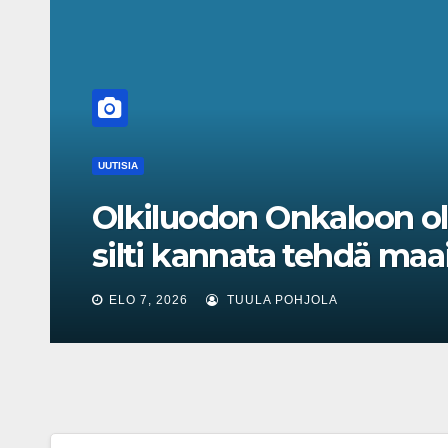
UUTISIA
Olkiluodon Onkaloon ol
silti kannata tehdä maa
ELO 7, 2026
TUULA POHJOLA