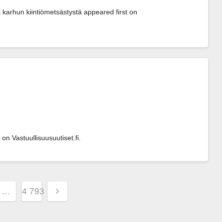
karhun kiin­tiö­met­säs­tys­tä appeared first on 
on Vastuullisuusuutiset.fi.
lien
…
4 793