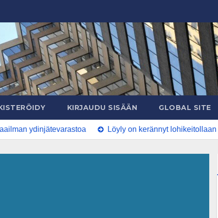
KISTERÖIDY
KIRJAUDU SISÄÄN
GLOBAL SITE
n ydinjätevarastoa
Löyly on kerännyt lohikeitollaan jo y