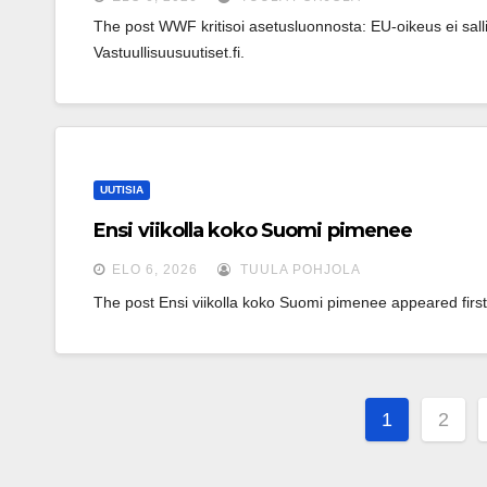
The post WWF kritisoi ase­tus­luon­nos­ta: EU-oikeus ei salli 
Vastuullisuusuutiset.fi.
UUTISIA
Ensi viikolla koko Suomi pimenee
ELO 6, 2026
TUULA POHJOLA
The post Ensi viikolla koko Suomi pimenee appeared first 
Artikke
1
2
sivutus