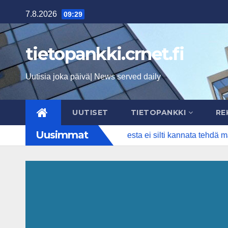
Skip
7.8.2026
09:29
to
content
tietopankki.crnet.fi
Uutisia joka päivä| News served daily
UUTISET
TIETOPANKKI
RE
Uusimmat
kaloon olisi tunkua – Suomesta ei silti kannata tehdä maailma