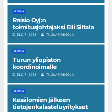
tavanomaista ripeämpää
piristymistä
UUTISIA
Raisio Oyj:n
toimitusjohtajaksi Elli Siltala
ELO 7, 2026
TUULA POHJOLA
UUTISIA
Turun yliopiston
koordinoimalle
tohtoriverkostolle 4,4
ELO 7, 2026
TUULA POHJOLA
miljoonan euron EU-rahoitus
tulevaisuuden virusuhkien
UUTISIA
varhaiseen tunnistamiseen
Kesälomien jälkeen
tietojenkalasteluyritykset