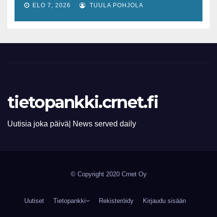
lisääntyvät
ELO 7, 2026
TUULA POHJOLA
tietopankki.crnet.fi
Uutisia joka päivä| News served daily
© Copyright 2020 Crnet Oy
Uutiset
Tietopankki
Rekisteröidy
Kirjaudu sisään