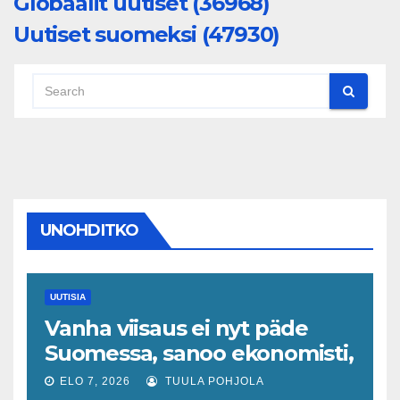
Globaalit uutiset (36968)
Uutiset suomeksi (47930)
UNOHDITKO
UUTISIA
Vanha viisaus ei nyt päde
Suomessa, sanoo ekonomisti,
joka odottaa työllisyyteen
ELO 7, 2026
TUULA POHJOLA