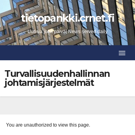
Skip
to
tietopankki.crnet.fi
content
Uutisia joka päivä| News served daily
Toggle
Toggle
Turvallisuudenhallinnan
johtamisjärjestelmät
You are unauthorized to view this page.