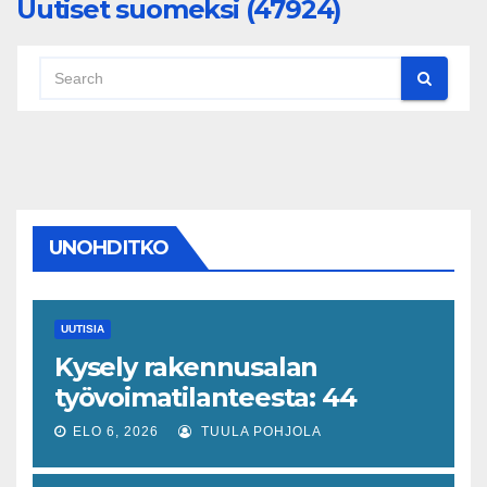
Uutiset suomeksi (47924)
UNOHDITKO
UUTISIA
Kysely rakennusalan
työvoimatilanteesta: 44
prosenttia on havainnut
ELO 6, 2026
TUULA POHJOLA
muutoksen