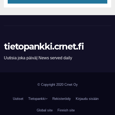
eläimiä että jopa ihmisiä
Suomen lähialueilla
tietopankki.crnet.fi
Uutisia joka päivä| News served daily
© Copyright 2020 Crnet Oy
Uutiset
Tietopankki
Rekisteröidy
Kirjaudu sisään
Global site
Finnish site