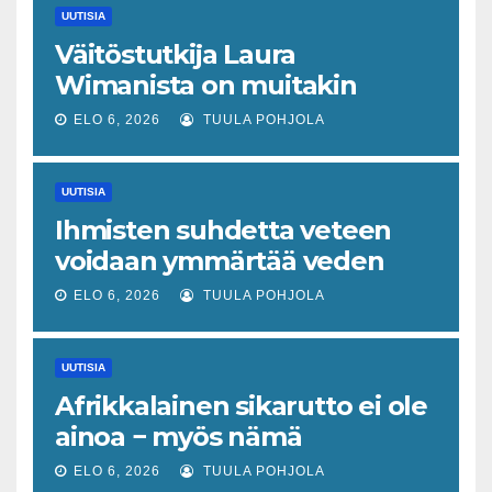
UUTISIA
Väitöstutkija Laura
Wimanista on muitakin
keinoja pelastaa hyvin­
ELO 6, 2026
TUULA POHJOLA
vointivaltio kuin talouskasvu
UUTISIA
Ihmisten suhdetta veteen
voidaan ymmärtää veden
tajun käsitteen kautta
ELO 6, 2026
TUULA POHJOLA
UUTISIA
Afrikkalainen sikarutto ei ole
ainoa − myös nämä
virustaudit uhkaavat sekä
ELO 6, 2026
TUULA POHJOLA