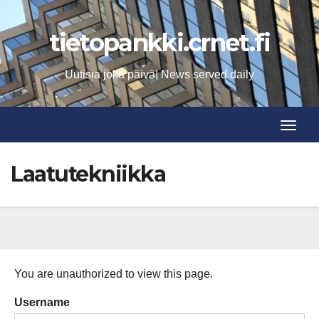
Skip
to
tietopankki.crnet.fi
content
Uutisia joka päivä| News served daily
Toggle
Toggle
Laatutekniikka
You are unauthorized to view this page.
Username