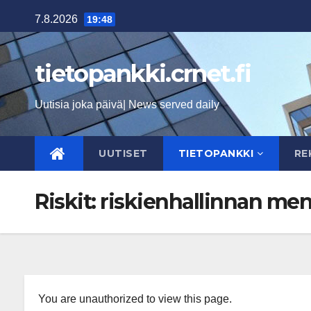
Skip
7.8.2026
19:48
to
content
tietopankki.crnet.fi
Uutisia joka päivä| News served daily
UUTISET
TIETOPANKKI
RE
Riskit: riskienhallinnan me
You are unauthorized to view this page.