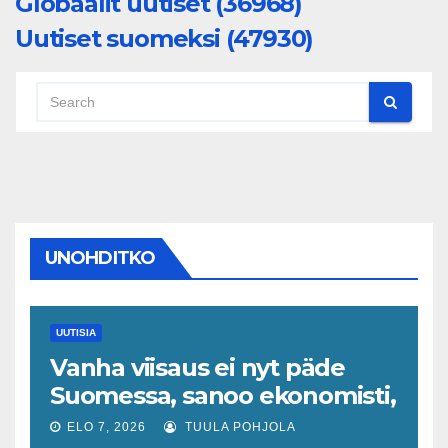
Globaalit uutiset (36968)
Uutiset suomeksi (47930)
UNOHDITKO
UUTISIA
Vanha viisaus ei nyt päde
Suomessa, sanoo ekonomisti,
joka odottaa työllisyyteen
ELO 7, 2026
TUULA POHJOLA