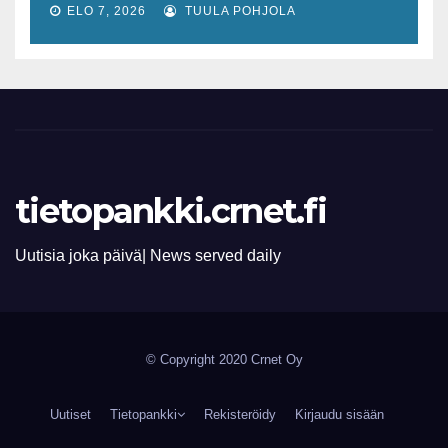
lisääntyvät
ELO 7, 2026
TUULA POHJOLA
tietopankki.crnet.fi
Uutisia joka päivä| News served daily
© Copyright 2020 Crnet Oy
Uutiset
Tietopankki
Rekisteröidy
Kirjaudu sisään