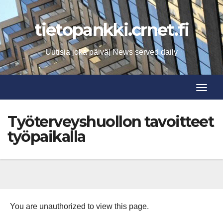
Skip
to
tietopankki.crnet.fi
content
Uutisia joka päivä| News served daily
Toggle
Toggle
Työterveyshuollon tavoitteet
työpaikalla
You are unauthorized to view this page.