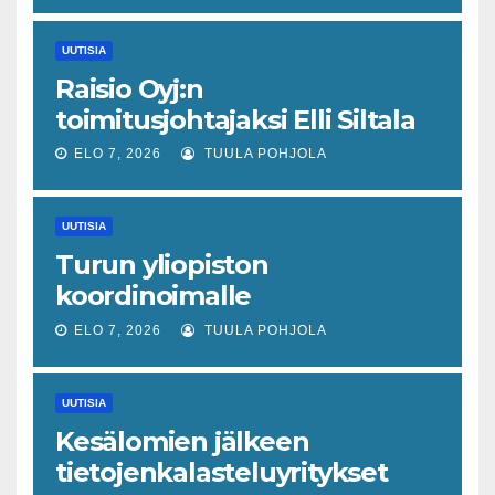
tavanomaista ripeämpää
piristymistä
UUTISIA
Raisio Oyj:n
toimitusjohtajaksi Elli Siltala
ELO 7, 2026
TUULA POHJOLA
UUTISIA
Turun yliopiston
koordinoimalle
tohtoriverkostolle 4,4
ELO 7, 2026
TUULA POHJOLA
miljoonan euron EU-rahoitus
tulevaisuuden virusuhkien
UUTISIA
varhaiseen tunnistamiseen
Kesälomien jälkeen
tietojenkalasteluyritykset