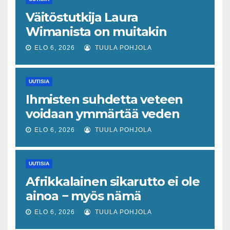
Väitöstutkija Laura
Wimanista on muitakin
keinoja pelastaa hyvin­
ELO 6, 2026
TUULA POHJOLA
vointivaltio kuin talouskasvu
UUTISIA
Ihmisten suhdetta veteen
voidaan ymmärtää veden
tajun käsitteen kautta
ELO 6, 2026
TUULA POHJOLA
UUTISIA
Afrikkalainen sikarutto ei ole
ainoa − myös nämä
virustaudit uhkaavat sekä
ELO 6, 2026
TUULA POHJOLA
eläimiä että jopa ihmisiä