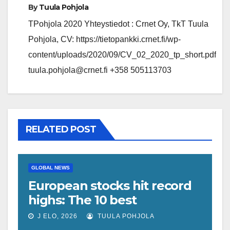
By
Tuula Pohjola
TPohjola 2020 Yhteystiedot : Crnet Oy, TkT Tuula
Pohjola, CV: https://tietopankki.crnet.fi/wp-
content/uploads/2020/09/CV_02_2020_tp_short.pdf
tuula.pohjola@crnet.fi +358 505113703
RELATED POST
GLOBAL NEWS
European stocks hit record
highs: The 10 best
performers of 2026
J ELO, 2026
TUULA POHJOLA