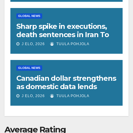
GLOBAL NEWS
Sharp spike in executions,
death sentences in Iran To
vau
J ELO, 2026
TUULA POHJOLA
GLOBAL NEWS
Canadian dollar strengthens
as domestic data lends
support
J ELO, 2026
TUULA POHJOLA
Average Rating