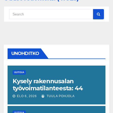
UNOHDITKO
UUTISIA
Kysely rakennusalan
työvoimatilanteesta: 44
prosenttia on havainnut
ELO 6, 2026
TUULA POHJOLA
muutoksen
UUTISIA