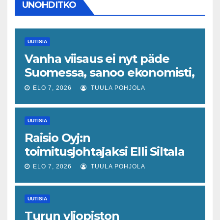
UNOHDITKO
UUTISIA
Vanha viisaus ei nyt päde
Suomessa, sanoo ekonomisti,
joka odottaa työllisyyteen
ELO 7, 2026
TUULA POHJOLA
tavanomaista ripeämpää
piristymistä
UUTISIA
Raisio Oyj:n
toimitusjohtajaksi Elli Siltala
ELO 7, 2026
TUULA POHJOLA
UUTISIA
Turun yliopiston