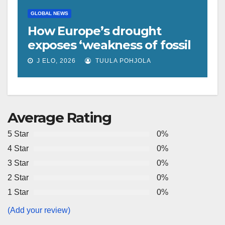
GLOBAL NEWS
How Europe’s drought
exposes ‘weakness of fossil
fuels’ as Poland forced to
J ELO, 2026
TUULA POHJOLA
shut down coal plants
Average Rating
5 Star
0%
4 Star
0%
3 Star
0%
2 Star
0%
1 Star
0%
(Add your review)