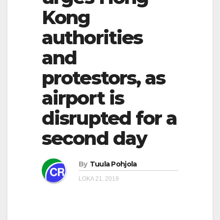
Kong
authorities
and
protestors, as
airport is
disrupted for a
second day
By
Tuula Pohjola
LOKA 21, 2019