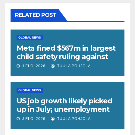
RELATED POST
GLOBAL NEWS
Meta fined $567m in largest
child safety ruling against
social media giant
J ELO, 2026
TUULA POHJOLA
GLOBAL NEWS
US job growth likely picked
up in July; unemployment
rate forecast unchanged at
J ELO, 2026
TUULA POHJOLA
4.2%