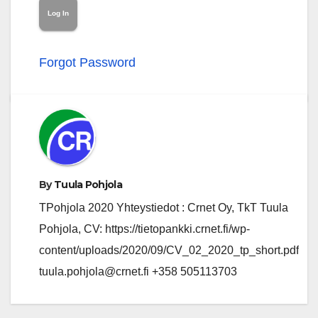
Forgot Password
By
Tuula Pohjola
TPohjola 2020 Yhteystiedot : Crnet Oy, TkT Tuula
Pohjola, CV: https://tietopankki.crnet.fi/wp-
content/uploads/2020/09/CV_02_2020_tp_short.pdf
tuula.pohjola@crnet.fi +358 505113703