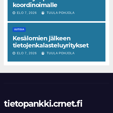
koordinoimalle
tohtoriverkostolle 4,4
ELO 7, 2026
TUULA POHJOLA
miljoonan euron EU-rahoitus
tulevaisuuden virusuhkien
UUTISIA
varhaiseen tunnistamiseen
Kesälomien jälkeen
tietojenkalasteluyritykset
lisääntyvät
ELO 7, 2026
TUULA POHJOLA
tietopankki.crnet.fi