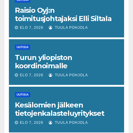
Raisio Oyj:n
toimitusjohtajaksi Elli Siltala
ELO 7, 2026
TUULA POHJOLA
UUTISIA
Turun yliopiston
koordinoimalle
tohtoriverkostolle 4,4
ELO 7, 2026
TUULA POHJOLA
miljoonan euron EU-rahoitus
tulevaisuuden virusuhkien
UUTISIA
varhaiseen tunnistamiseen
Kesälomien jälkeen
tietojenkalasteluyritykset
lisääntyvät
ELO 7, 2026
TUULA POHJOLA