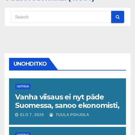
UNOHDITKO
UUTISIA
Vanha viisaus ei nyt päde
Suomessa, sanoo ekonomisti,
joka odottaa työllisyyteen
ELO 7, 2026
TUULA POHJOLA
tavanomaista ripeämpää
piristymistä
UUTISIA