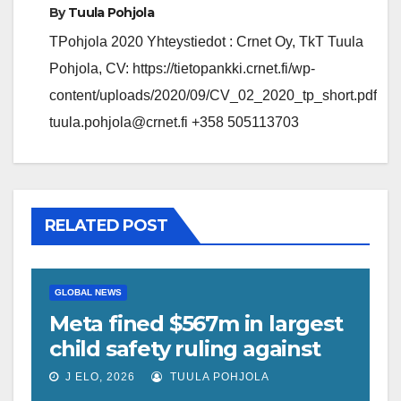
By
Tuula Pohjola
TPohjola 2020 Yhteystiedot : Crnet Oy, TkT Tuula
Pohjola, CV: https://tietopankki.crnet.fi/wp-
content/uploads/2020/09/CV_02_2020_tp_short.pdf
tuula.pohjola@crnet.fi +358 505113703
RELATED POST
GLOBAL NEWS
Meta fined $567m in largest
child safety ruling against
social media giant
J ELO, 2026
TUULA POHJOLA