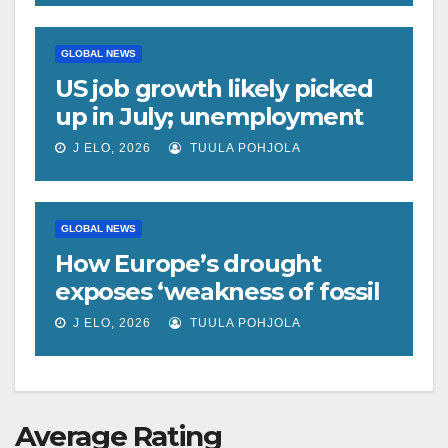
GLOBAL NEWS
US job growth likely picked
up in July; unemployment
rate forecast unchanged at
J ELO, 2026
TUULA POHJOLA
4.2%
GLOBAL NEWS
How Europe’s drought
exposes ‘weakness of fossil
fuels’ as Poland forced to
J ELO, 2026
TUULA POHJOLA
shut down coal plants
Average Rating