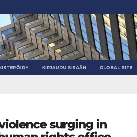
KISTERÖIDY
KIRJAUDU SISÄÄN
GLOBAL SITE
violence surging in
human rights office