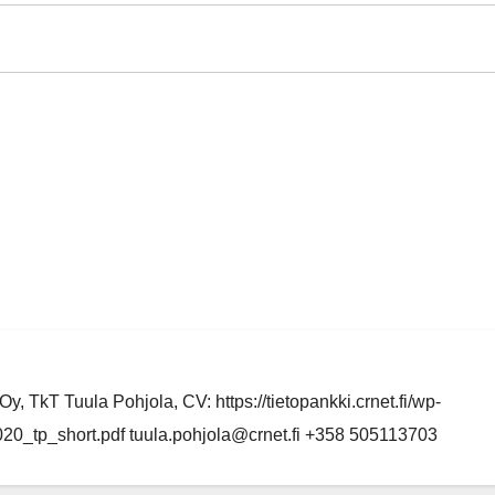
y, TkT Tuula Pohjola, CV: https://tietopankki.crnet.fi/wp-
0_tp_short.pdf tuula.pohjola@crnet.fi +358 505113703