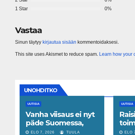
1 Star
0%
Vastaa
Sinun täytyy
kirjautua sisään
kommentoidaksesi.
This site uses Akismet to reduce spam.
Learn how your 
UNOHDITKO
UUTISIA
UUTISIA
Vanha viisaus ei nyt
Rais
päde Suomessa,
toim
sanoo ekonomisti,
Elli 
ELO 7, 2026
TUULA
ELO 