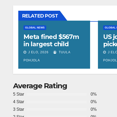
RELATED POST
GLOBAL NEWS
GLOBAL
Meta fined $567m
US j
in largest child
pick
safety ruling
une
J ELO, 2026
TUULA
J ELO
against social
rate
POHJOLA
POHJO
media giant
unc
Average Rating
5 Star
0%
4 Star
0%
3 Star
0%
2 Star
0%