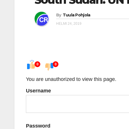
By
Tuula Pohjola
HELMI 24, 2019
0
0
You are unauthorized to view this page.
Username
Password