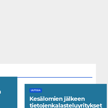
n
UUTISIA
Kesälomien jälkeen
le
tietojenkalasteluyritykset