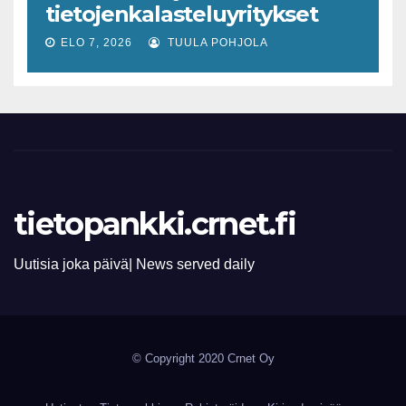
tietojenkalasteluyritykset
lisääntyvät
ELO 7, 2026
TUULA POHJOLA
tietopankki.crnet.fi
Uutisia joka päivä| News served daily
© Copyright 2020 Crnet Oy