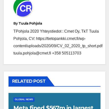
By
Tuula Pohjola
TPohjola 2020 Yhteystiedot : Crnet Oy, TkT Tuula
Pohjola, CV: https://tietopankki.crnet.fi/wp-
content/uploads/2020/09/CV_02_2020_tp_short.pdf
tuula.pohjola@crnet.fi +358 505113703
RELATED POST
GLOBAL NEWS
Meta fined $567m in largest