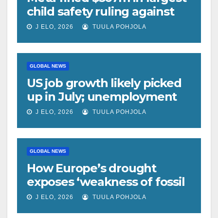
child safety ruling against
social media giant
J ELO, 2026
TUULA POHJOLA
GLOBAL NEWS
US job growth likely picked
up in July; unemployment
rate forecast unchanged at
J ELO, 2026
TUULA POHJOLA
4.2%
GLOBAL NEWS
How Europe’s drought
exposes ‘weakness of fossil
fuels’ as Poland forced to
J ELO, 2026
TUULA POHJOLA
shut down coal plants