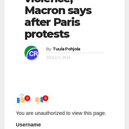
Macron says
after Paris
protests
By
Tuula Pohjola
JOULU 2, 2018
0
0
You are unauthorized to view this page.
Username