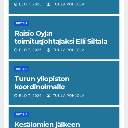
joka odottaa työllisyyteen
ELO 7, 2026
TUULA POHJOLA
tavanomaista ripeämpää
piristymistä
UUTISIA
Raisio Oyj:n
toimitusjohtajaksi Elli Siltala
ELO 7, 2026
TUULA POHJOLA
UUTISIA
Turun yliopiston
koordinoimalle
tohtoriverkostolle 4,4
ELO 7, 2026
TUULA POHJOLA
miljoonan euron EU-rahoitus
tulevaisuuden virusuhkien
UUTISIA
varhaiseen tunnistamiseen
Kesälomien jälkeen