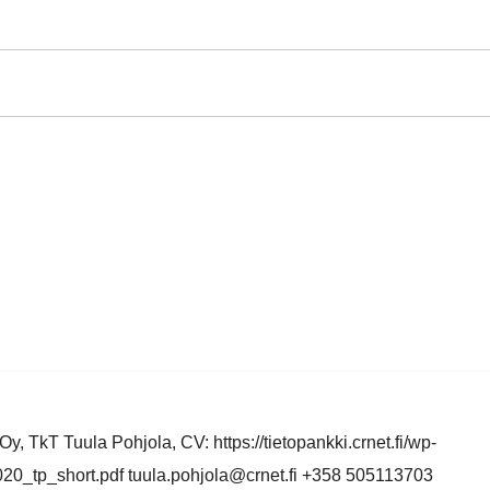
y, TkT Tuula Pohjola, CV: https://tietopankki.crnet.fi/wp-
0_tp_short.pdf tuula.pohjola@crnet.fi +358 505113703