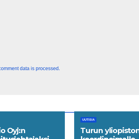
comment data is processed.
UUTISIA
io Oyj:n
Turun yliopisto