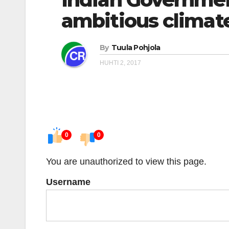
ambitious climat
By
Tuula Pohjola
HUHTI 2, 2017
0
0
You are unauthorized to view this page.
Username