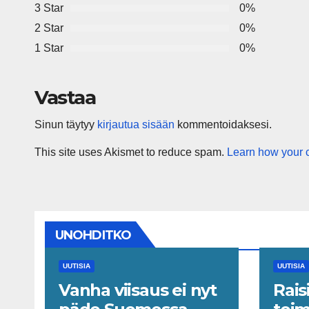
3 Star
0%
2 Star
0%
1 Star
0%
Vastaa
Sinun täytyy
kirjautua sisään
kommentoidaksesi.
This site uses Akismet to reduce spam.
Learn how your 
UNOHDITKO
UUTISIA
UUTISIA
Vanha viisaus ei nyt
Rais