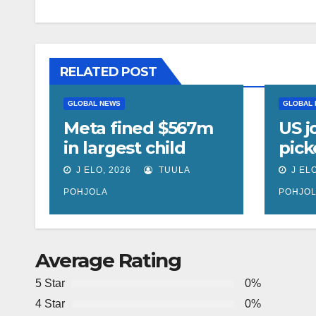
RELATED POST
GLOBAL NEWS
GLOBAL
Meta fined $567m
US j
in largest child
pick
safety ruling
une
J ELO, 2026
TUULA
J ELO
against social
rate
POHJOLA
POHJO
media giant
unc
Average Rating
5 Star
0%
4 Star
0%