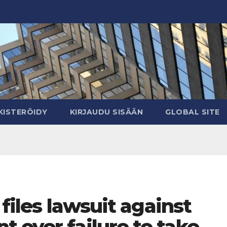
KISTERÖIDY
KIRJAUDU SISÄÄN
GLOBAL SITE
 files lawsuit against
 over failure to take