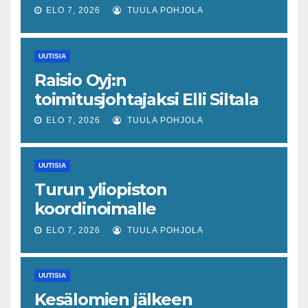
joka odottaa työllisyyteen
ELO 7, 2026
TUULA POHJOLA
tavanomaista ripeämpää
piristymistä
UUTISIA
Raisio Oyj:n
toimitusjohtajaksi Elli Siltala
ELO 7, 2026
TUULA POHJOLA
UUTISIA
Turun yliopiston
koordinoimalle
tohtoriverkostolle 4,4
ELO 7, 2026
TUULA POHJOLA
miljoonan euron EU-rahoitus
tulevaisuuden virusuhkien
UUTISIA
varhaiseen tunnistamiseen
Kesälomien jälkeen