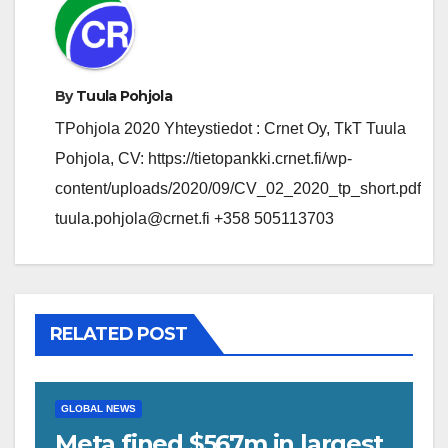
By
Tuula Pohjola
TPohjola 2020 Yhteystiedot : Crnet Oy, TkT Tuula
Pohjola, CV: https://tietopankki.crnet.fi/wp-
content/uploads/2020/09/CV_02_2020_tp_short.pdf
tuula.pohjola@crnet.fi +358 505113703
RELATED POST
GLOBAL NEWS
Meta fined $567m in largest