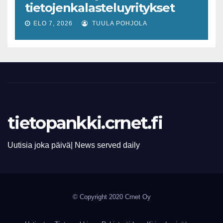
tietojenkalasteluyritykset
lisääntyvät
ELO 7, 2026
TUULA POHJOLA
tietopankki.crnet.fi
Uutisia joka päivä| News served daily
© Copyright 2020 Crnet Oy