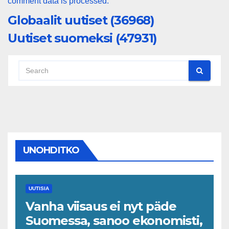
comment data is processed.
Globaalit uutiset (36968)
Uutiset suomeksi (47931)
UNOHDITKO
UUTISIA
Vanha viisaus ei nyt päde
Suomessa, sanoo ekonomisti,