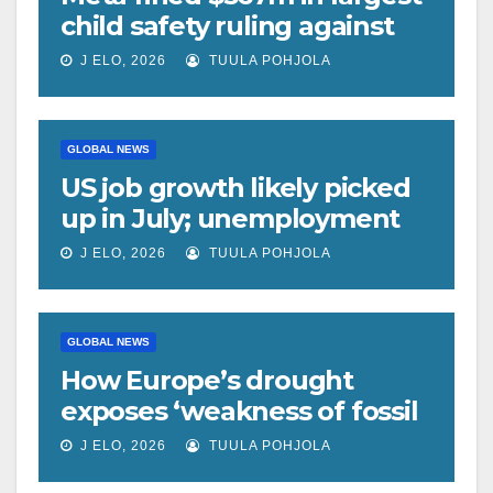
child safety ruling against
social media giant
J ELO, 2026
TUULA POHJOLA
GLOBAL NEWS
US job growth likely picked
up in July; unemployment
rate forecast unchanged at
J ELO, 2026
TUULA POHJOLA
4.2%
GLOBAL NEWS
How Europe’s drought
exposes ‘weakness of fossil
fuels’ as Poland forced to
J ELO, 2026
TUULA POHJOLA
shut down coal plants