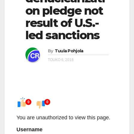
on pledge not
result of U.S.-
led sanctions
By
Tuula Pohjola
TOUKO 6, 2018
0
0
You are unauthorized to view this page.
Username