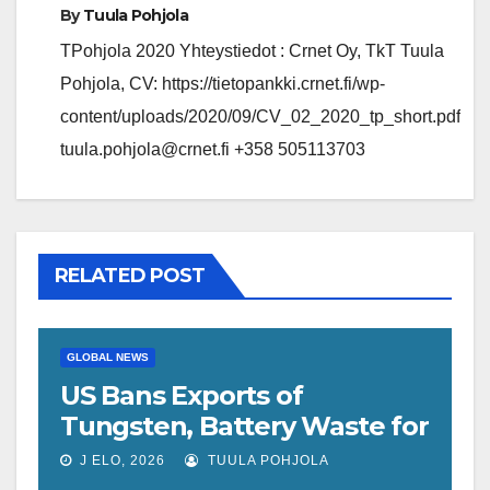
By
Tuula Pohjola
TPohjola 2020 Yhteystiedot : Crnet Oy, TkT Tuula
Pohjola, CV: https://tietopankki.crnet.fi/wp-
content/uploads/2020/09/CV_02_2020_tp_short.pdf
tuula.pohjola@crnet.fi +358 505113703
RELATED POST
GLOBAL NEWS
US Bans Exports of
Tungsten, Battery Waste for
One Year
J ELO, 2026
TUULA POHJOLA