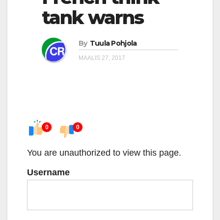
tank warns
By
Tuula Pohjola
MAALIS 27, 2017
0
0
You are unauthorized to view this page.
Username