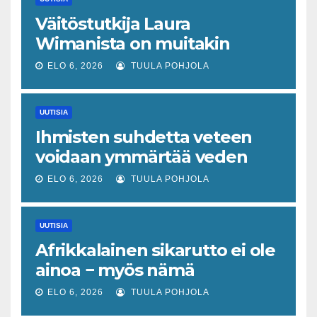
Väitöstutkija Laura
Wimanista on muitakin
keinoja pelastaa hyvin­
ELO 6, 2026
TUULA POHJOLA
vointivaltio kuin talouskasvu
UUTISIA
Ihmisten suhdetta veteen
voidaan ymmärtää veden
tajun käsitteen kautta
ELO 6, 2026
TUULA POHJOLA
UUTISIA
Afrikkalainen sikarutto ei ole
ainoa − myös nämä
virustaudit uhkaavat sekä
ELO 6, 2026
TUULA POHJOLA
eläimiä että jopa ihmisiä