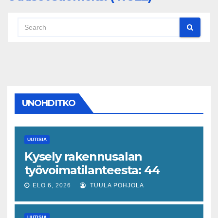
UNOHDITKO
UUTISIA
Kysely rakennusalan
työvoimatilanteesta: 44
prosenttia on havainnut
ELO 6, 2026
TUULA POHJOLA
muutoksen
UUTISIA