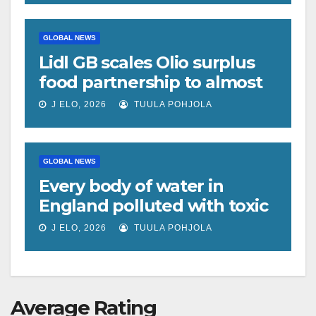
GLOBAL NEWS
Lidl GB scales Olio surplus
food partnership to almost
200 stores
J ELO, 2026
TUULA POHJOLA
GLOBAL NEWS
Every body of water in
England polluted with toxic
chemicals, report shows
J ELO, 2026
TUULA POHJOLA
Average Rating