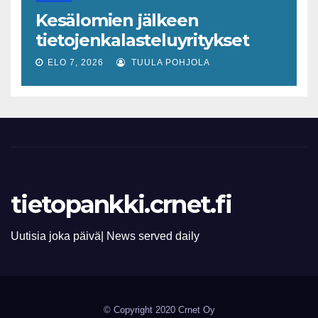
varhaiseen tunnistamiseen
Kesälomien jälkeen
tietojenkalasteluyritykset
lisääntyvät
ELO 7, 2026
TUULA POHJOLA
tietopankki.crnet.fi
Uutisia joka päivä| News served daily
© Copyright 2020 Crnet Oy