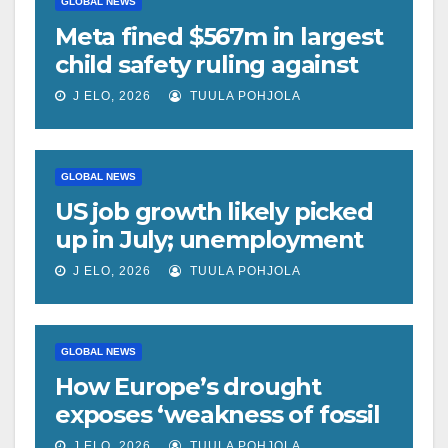
GLOBAL NEWS
Meta fined $567m in largest
child safety ruling against
social media giant
J ELO, 2026
TUULA POHJOLA
GLOBAL NEWS
US job growth likely picked
up in July; unemployment
rate forecast unchanged at
J ELO, 2026
TUULA POHJOLA
4.2%
GLOBAL NEWS
How Europe’s drought
exposes ‘weakness of fossil
fuels’ as Poland forced to
J ELO, 2026
TUULA POHJOLA