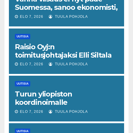
Suomessa, sanoo ekonomisti,
joka odottaa työllisyyteen
ELO 7, 2026
TUULA POHJOLA
tavanomaista ripeämpää
piristymistä
UUTISIA
Raisio Oyj:n
toimitusjohtajaksi Elli Siltala
ELO 7, 2026
TUULA POHJOLA
UUTISIA
Turun yliopiston
koordinoimalle
tohtoriverkostolle 4,4
ELO 7, 2026
TUULA POHJOLA
miljoonan euron EU-rahoitus
tulevaisuuden virusuhkien
UUTISIA