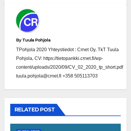
By
Tuula Pohjola
TPohjola 2020 Yhteystiedot : Crnet Oy, TkT Tuula
Pohjola, CV: https://tietopankki.crnet.fi/wp-
content/uploads/2020/09/CV_02_2020_tp_short.pdf
tuula.pohjola@crnet.fi +358 505113703
RELATED POST