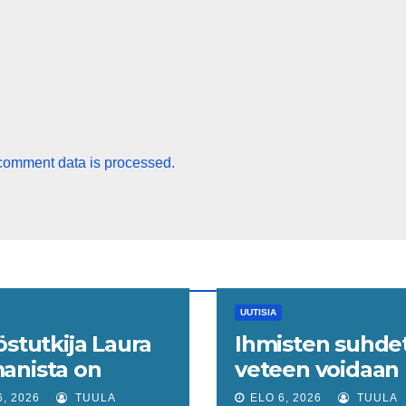
comment data is processed.
UUTISIA
östutkija Laura
Ihmisten suhde
anista on
veteen voidaan
akin keinoja
ymmärtää vede
6, 2026
TUULA
ELO 6, 2026
TUULA