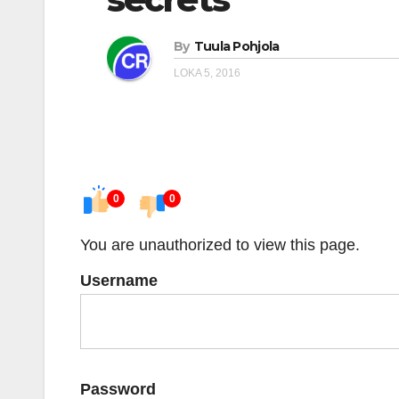
By
Tuula Pohjola
LOKA 5, 2016
0
0
You are unauthorized to view this page.
Username
Password