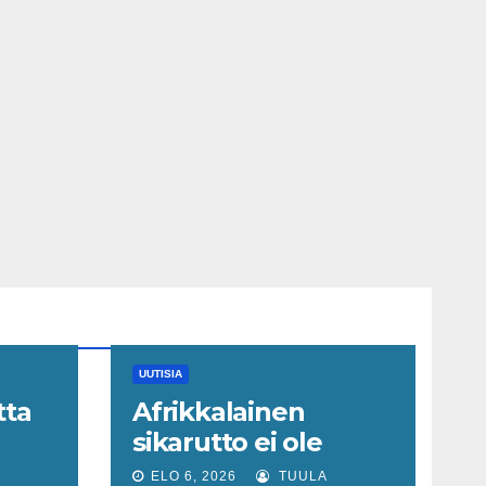
UUTISIA
tta
Afrikkalainen
sikarutto ei ole
n
ainoa − myös nämä
ELO 6, 2026
TUULA