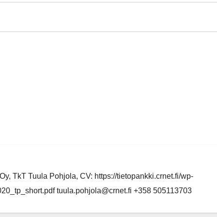
y, TkT Tuula Pohjola, CV: https://tietopankki.crnet.fi/wp-
0_tp_short.pdf tuula.pohjola@crnet.fi +358 505113703