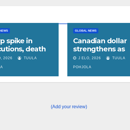
 NEWS
GLOBAL NEWS
p spike in
Canadian dollar
utions, death
strengthens as
ences in Iran
domestic data
, 2026
TUULA
J ELO, 2026
TUULA
au
lends support
LA
POHJOLA
(Add your review)