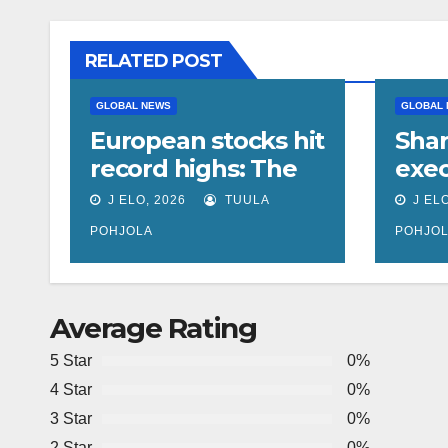
RELATED POST
GLOBAL NEWS
GLOBAL
European stocks hit
Shar
record highs: The
exec
10 best performers
sent
J ELO, 2026
TUULA
J ELO
of 2026
To v
POHJOLA
POHJO
Average Rating
5 Star
0%
4 Star
0%
3 Star
0%
2 Star
0%