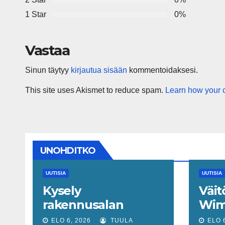
1 Star
0%
Vastaa
Sinun täytyy
kirjautua sisään
kommentoidaksesi.
This site uses Akismet to reduce spam.
Learn how your 
UNOHDITKO
UUTISIA
UUTISIA
Kysely
Väit
rakennusalan
Wim
työvoimatilanteesta:
muit
ELO 6, 2026
TUULA
ELO 