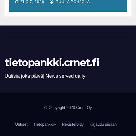
lisääntyvät
ELO 7, 2026
TUULA POHJOLA
tietopankki.crnet.fi
Uutisia joka päivä| News served daily
© Copyright 2020 Crnet Oy
Uutiset
Tietopankki
Rekisteröidy
Kirjaudu sisään