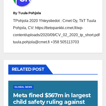
By
Tuula Pohjola
TPohjola 2020 Yhteystiedot : Crnet Oy, TkT Tuula
Pohjola, CV: https://tietopankki.crnet.fi/wp-
content/uploads/2020/09/CV_02_2020_tp_short.pdf
tuula.pohjola@crnet.fi +358 505113703
RELATED POST
GLOBAL NEWS
Meta fined $567m in largest
child safety ruling against