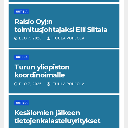
piristymistä
UUTISIA
Raisio Oyj:n
toimitusjohtajaksi Elli Siltala
ELO 7, 2026
TUULA POHJOLA
UUTISIA
Turun yliopiston
koordinoimalle
tohtoriverkostolle 4,4
ELO 7, 2026
TUULA POHJOLA
miljoonan euron EU-rahoitus
tulevaisuuden virusuhkien
UUTISIA
varhaiseen tunnistamiseen
Kesälomien jälkeen
tietojenkalasteluyritykset