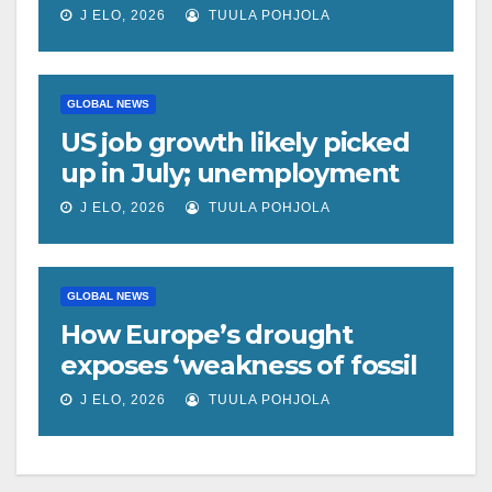
social media giant
J ELO, 2026
TUULA POHJOLA
GLOBAL NEWS
US job growth likely picked
up in July; unemployment
rate forecast unchanged at
J ELO, 2026
TUULA POHJOLA
4.2%
GLOBAL NEWS
How Europe’s drought
exposes ‘weakness of fossil
fuels’ as Poland forced to
J ELO, 2026
TUULA POHJOLA
shut down coal plants