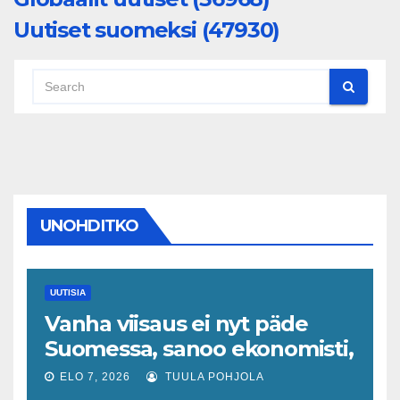
Uutiset suomeksi (47930)
UNOHDITKO
UUTISIA
Vanha viisaus ei nyt päde
Suomessa, sanoo ekonomisti,
joka odottaa työllisyyteen
ELO 7, 2026
TUULA POHJOLA
tavanomaista ripeämpää