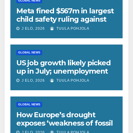
GLOBAL NEWS
Meta fined $567m in largest
child safety ruling against
social media giant
J ELO, 2026
TUULA POHJOLA
GLOBAL NEWS
US job growth likely picked
up in July; unemployment
rate forecast unchanged at
J ELO, 2026
TUULA POHJOLA
4.2%
GLOBAL NEWS
How Europe’s drought
exposes ‘weakness of fossil
fuels’ as Poland forced to
J ELO, 2026
TUULA POHJOLA