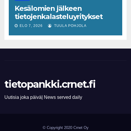
varhaiseen tunnistamiseen
Kesälomien jälkeen
tietojenkalasteluyritykset
lisääntyvät
ELO 7, 2026
TUULA POHJOLA
tietopankki.crnet.fi
Uutisia joka päivä| News served daily
© Copyright 2020 Crnet Oy