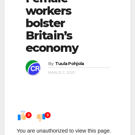
workers
bolster
Britain’s
economy
By
Tuula Pohjola
MAALIS 3, 2020
0
0
You are unauthorized to view this page.