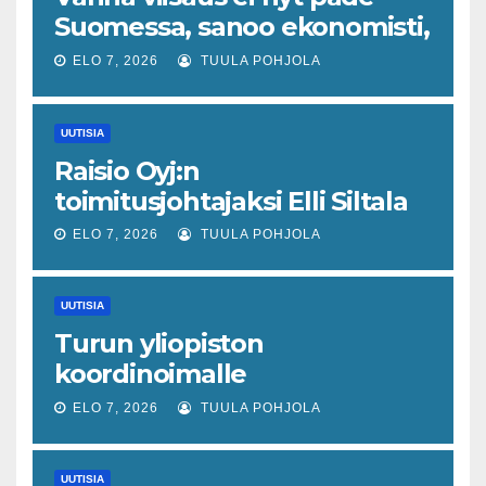
Suomessa, sanoo ekonomisti,
joka odottaa työllisyyteen
ELO 7, 2026
TUULA POHJOLA
tavanomaista ripeämpää
piristymistä
UUTISIA
Raisio Oyj:n
toimitusjohtajaksi Elli Siltala
ELO 7, 2026
TUULA POHJOLA
UUTISIA
Turun yliopiston
koordinoimalle
tohtoriverkostolle 4,4
ELO 7, 2026
TUULA POHJOLA
miljoonan euron EU-rahoitus
tulevaisuuden virusuhkien
UUTISIA