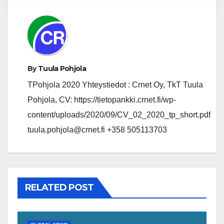
By
Tuula Pohjola
TPohjola 2020 Yhteystiedot : Crnet Oy, TkT Tuula
Pohjola, CV: https://tietopankki.crnet.fi/wp-
content/uploads/2020/09/CV_02_2020_tp_short.pdf
tuula.pohjola@crnet.fi +358 505113703
RELATED POST