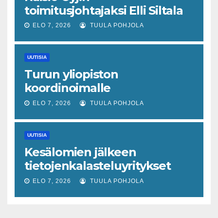
toimitusjohtajaksi Elli Siltala
ELO 7, 2026
TUULA POHJOLA
UUTISIA
Turun yliopiston
koordinoimalle
tohtoriverkostolle 4,4
ELO 7, 2026
TUULA POHJOLA
miljoonan euron EU-rahoitus
tulevaisuuden virusuhkien
UUTISIA
varhaiseen tunnistamiseen
Kesälomien jälkeen
tietojenkalasteluyritykset
lisääntyvät
ELO 7, 2026
TUULA POHJOLA