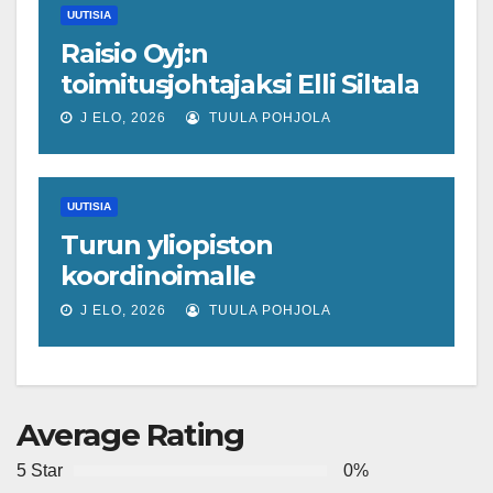
UUTISIA
Raisio Oyj:n
toimitusjohtajaksi Elli Siltala
J ELO, 2026
TUULA POHJOLA
UUTISIA
Turun yliopiston
koordinoimalle
tohtoriverkostolle 4,4
J ELO, 2026
TUULA POHJOLA
miljoonan euron EU-rahoitus
tulevaisuuden virusuhkien
varhaiseen tunnistamiseen
Average Rating
5 Star
0%