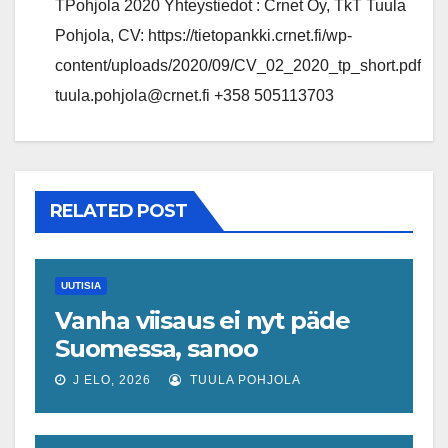
TPohjola 2020 Yhteystiedot : Crnet Oy, TkT Tuula
Pohjola, CV: https://tietopankki.crnet.fi/wp-
content/uploads/2020/09/CV_02_2020_tp_short.pdf
tuula.pohjola@crnet.fi +358 505113703
RELATED POST
UUTISIA
Vanha viisaus ei nyt päde
Suomessa, sanoo
ekonomisti, joka odottaa
J ELO, 2026
TUULA POHJOLA
työllisyyteen tavanomaista
ripeämpää piristymistä