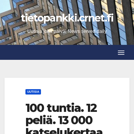
Skip
to
tietopankki.crnet.fi
content
Uutisia joka päivä| News served daily
Toggle
Toggle
UUTISIA
100 tuntia. 12
peliä. 13 000
katselukertaa