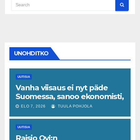
UNOHDITKO
UUTISIA
Vanha viisaus ei nyt päde
Suomessa, sanoo ekonomisti,
joka odottaa työllisyyteen
ELO 7, 2026
TUULA POHJOLA
tavanomaista ripeämpää
piristymistä
UUTISIA
Raisio Oyj:n