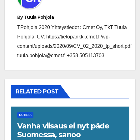
By
Tuula Pohjola
TPohjola 2020 Yhteystiedot : Crnet Oy, TkT Tuula
Pohjola, CV: https://tietopankki.crnet.fi/wp-
content/uploads/2020/09/CV_02_2020_tp_short.pdf
tuula.pohjola@crnet.fi +358 505113703
RELATED POST
UUTISIA
Vanha viisaus ei nyt päde
Suomessa, sanoo