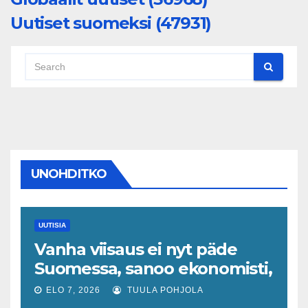
Uutiset suomeksi (47931)
UNOHDITKO
UUTISIA
Vanha viisaus ei nyt päde
Suomessa, sanoo ekonomisti,
joka odottaa työllisyyteen
ELO 7, 2026
TUULA POHJOLA
tavanomaista ripeämpää