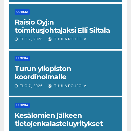
piristymistä
UUTISIA
Raisio Oyj:n
toimitusjohtajaksi Elli Siltala
ELO 7, 2026
TUULA POHJOLA
UUTISIA
Turun yliopiston
koordinoimalle
tohtoriverkostolle 4,4
ELO 7, 2026
TUULA POHJOLA
miljoonan euron EU-rahoitus
tulevaisuuden virusuhkien
UUTISIA
varhaiseen tunnistamiseen
Kesälomien jälkeen
tietojenkalasteluyritykset