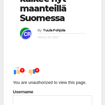
maanteillä
Suomessa
By
Tuula Pohjola
JOULU 26, 2017
0
0
You are unauthorized to view this page.
Username