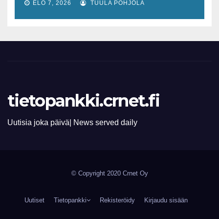
lisääntyvät
ELO 7, 2026
TUULA POHJOLA
tietopankki.crnet.fi
Uutisia joka päivä| News served daily
© Copyright 2020 Crnet Oy
Uutiset
Tietopankki
Rekisteröidy
Kirjaudu sisään