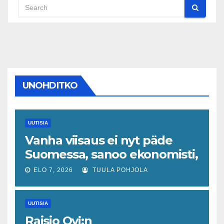
UNOHDITKO
UUTISIA
Vanha viisaus ei nyt päde
Suomessa, sanoo ekonomisti,
joka odottaa työllisyyteen
ELO 7, 2026
TUULA POHJOLA
tavanomaista ripeämpää
piristymistä
UUTISIA
Raisio Oyj:n