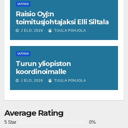
UUTISIA
Raisio Oyj:n
toimitusjohtajaksi Elli Siltala
J ELO, 2026
TUULA POHJOLA
UUTISIA
Turun yliopiston
koordinoimalle
tohtoriverkostolle 4,4
J ELO, 2026
TUULA POHJOLA
miljoonan euron EU-rahoitus
tulevaisuuden virusuhkien
varhaiseen tunnistamiseen
Average Rating
5 Star
0%