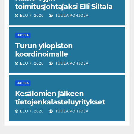
toimitusjohtajaksi Elli Siltala
ELO 7, 2026
TUULA POHJOLA
UUTISIA
Turun yliopiston
koordinoimalle
tohtoriverkostolle 4,4
ELO 7, 2026
TUULA POHJOLA
miljoonan euron EU-rahoitus
tulevaisuuden virusuhkien
UUTISIA
varhaiseen tunnistamiseen
Kesälomien jälkeen
tietojenkalasteluyritykset
lisääntyvät
ELO 7, 2026
TUULA POHJOLA