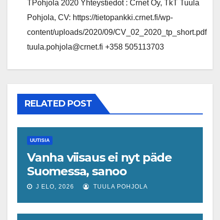
TPohjola 2020 Yhteystiedot : Crnet Oy, TkT Tuula
Pohjola, CV: https://tietopankki.crnet.fi/wp-
content/uploads/2020/09/CV_02_2020_tp_short.pdf
tuula.pohjola@crnet.fi +358 505113703
RELATED POST
UUTISIA
Vanha viisaus ei nyt päde
Suomessa, sanoo
ekonomisti, joka odottaa
J ELO, 2026
TUULA POHJOLA
työllisyyteen tavanomaista
ripeämpää piristymistä