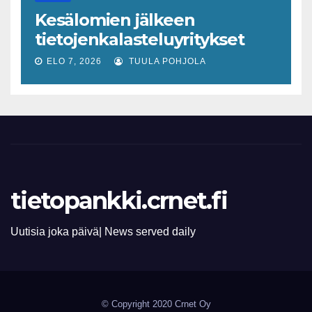
varhaiseen tunnistamiseen
Kesälomien jälkeen
tietojenkalasteluyritykset
lisääntyvät
ELO 7, 2026
TUULA POHJOLA
tietopankki.crnet.fi
Uutisia joka päivä| News served daily
© Copyright 2020 Crnet Oy