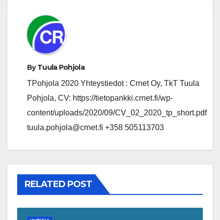
By
Tuula Pohjola
TPohjola 2020 Yhteystiedot : Crnet Oy, TkT Tuula
Pohjola, CV: https://tietopankki.crnet.fi/wp-
content/uploads/2020/09/CV_02_2020_tp_short.pdf
tuula.pohjola@crnet.fi +358 505113703
RELATED POST