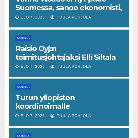
Suomessa, sanoo ekonomisti,
joka odottaa työllisyyteen
ELO 7, 2026
TUULA POHJOLA
tavanomaista ripeämpää
piristymistä
UUTISIA
Raisio Oyj:n
toimitusjohtajaksi Elli Siltala
ELO 7, 2026
TUULA POHJOLA
UUTISIA
Turun yliopiston
koordinoimalle
tohtoriverkostolle 4,4
ELO 7, 2026
TUULA POHJOLA
miljoonan euron EU-rahoitus
tulevaisuuden virusuhkien
UUTISIA