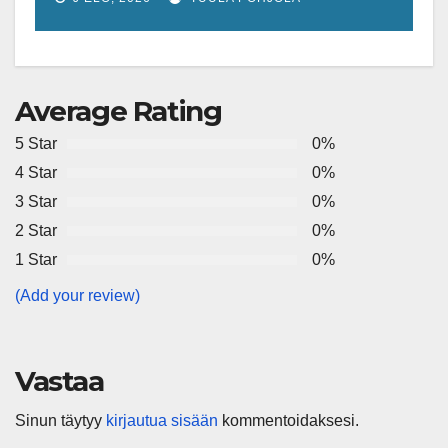
miljoonan euron EU-rahoitus
tulevaisuuden virusuhkien
varhaiseen tunnistamiseen
Average Rating
5 Star
0%
4 Star
0%
3 Star
0%
2 Star
0%
1 Star
0%
(Add your review)
Vastaa
Sinun täytyy
kirjautua sisään
kommentoidaksesi.