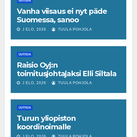
UUTISIA
Vanha viisaus ei nyt päde
Suomessa, sanoo
ekonomisti, joka odottaa
J ELO, 2026
TUULA POHJOLA
työllisyyteen tavanomaista
ripeämpää piristymistä
UUTISIA
Raisio Oyj:n
toimitusjohtajaksi Elli Siltala
J ELO, 2026
TUULA POHJOLA
UUTISIA
Turun yliopiston
koordinoimalle
tohtoriverkostolle 4,4
J ELO, 2026
TUULA POHJOLA