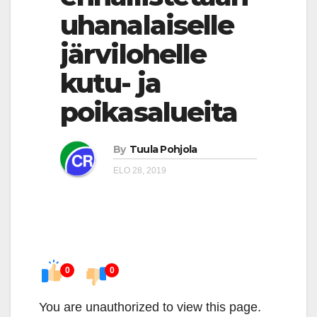
uhanalaiselle
järvilohelle
kutu- ja
poikasalueita
By
Tuula Pohjola
ELO 28, 2019
0
0
You are unauthorized to view this page.