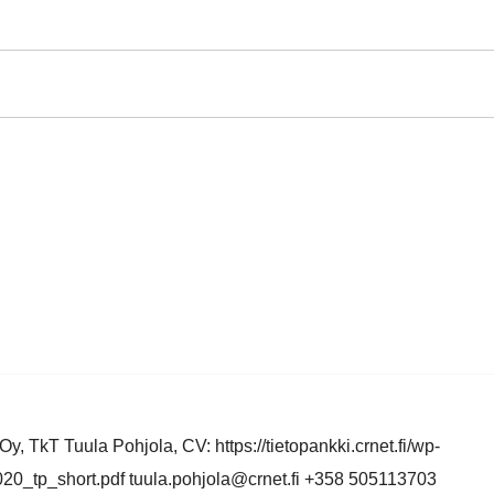
y, TkT Tuula Pohjola, CV: https://tietopankki.crnet.fi/wp-
0_tp_short.pdf tuula.pohjola@crnet.fi +358 505113703