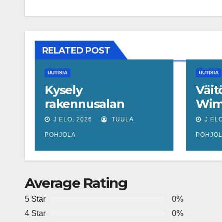
RELATED POST
UUTISIA
UUTISIA
Kysely
Väit
rakennusalan
Wim
työvoimatilanteesta:
muit
J ELO, 2026
TUULA
J ELO
44 prosenttia on
pela
POHJOLA
POHJO
havainnut
voin
muutoksen
talo
Average Rating
5 Star
0%
4 Star
0%