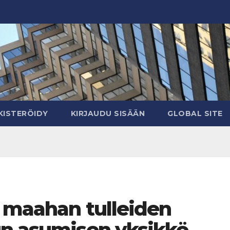
KISTERÖIDY
KIRJAUDU SISÄÄN
GLOBAL SITE
n maahan tulleiden
un asumisen yksikkö