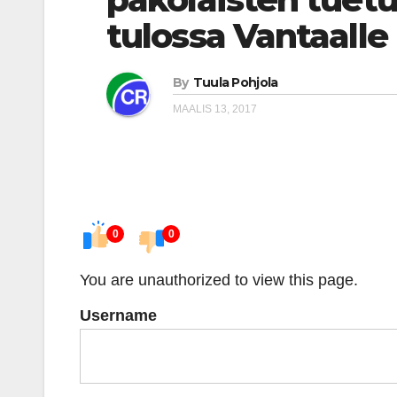
tulossa Vantaalle
By
Tuula Pohjola
MAALIS 13, 2017
0
0
You are unauthorized to view this page.
Username