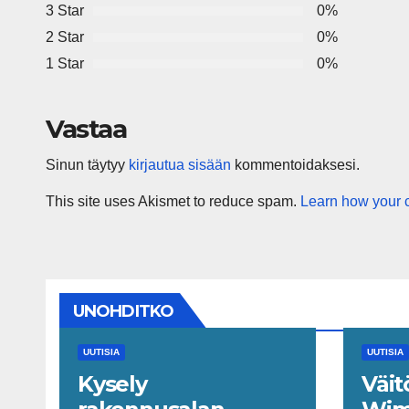
3 Star
0%
2 Star
0%
1 Star
0%
Vastaa
Sinun täytyy
kirjautua sisään
kommentoidaksesi.
This site uses Akismet to reduce spam.
Learn how your 
UNOHDITKO
UUTISIA
UUTISIA
Kysely
Väit