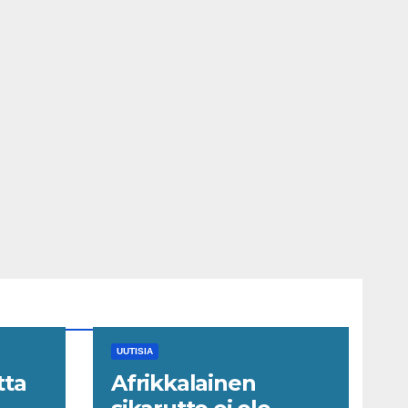
UUTISIA
tta
Afrikkalainen