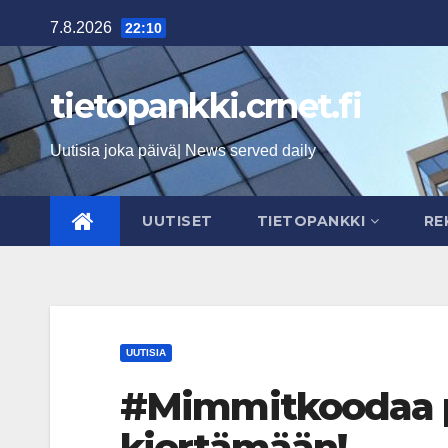
Skip
7.8.2026
22:10
to
content
tietopankki.crnet.fi
Uutisia joka päivä| News served daily
UUTISET
TIETOPANKKI
RE
UUTISIA
#Mimmitkoodaa p
kiertämään!