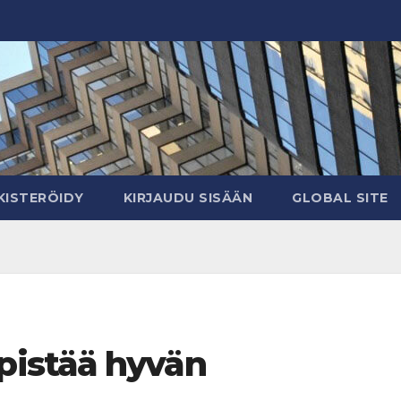
KISTERÖIDY
KIRJAUDU SISÄÄN
GLOBAL SITE
istää hyvän