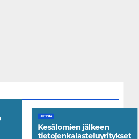
n
UUTISIA
Kesälomien jälkeen
le
tietojenkalasteluyritykset