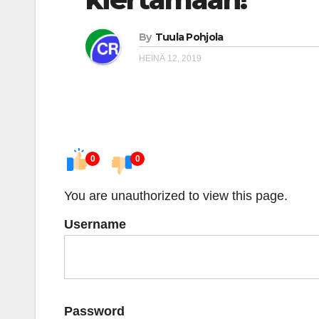
By
Tuula Pohjola
HEINÄ 12, 2019
0
0
You are unauthorized to view this page.
Username
Password