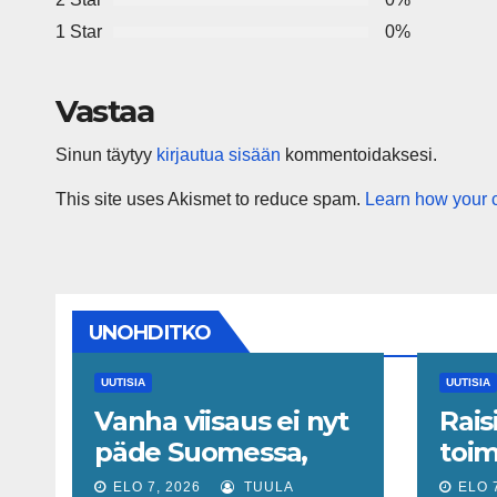
1 Star
0%
Vastaa
Sinun täytyy
kirjautua sisään
kommentoidaksesi.
This site uses Akismet to reduce spam.
Learn how your 
UNOHDITKO
UUTISIA
UUTISIA
Vanha viisaus ei nyt
Rais
päde Suomessa,
toim
sanoo ekonomisti,
Elli 
ELO 7, 2026
TUULA
ELO 