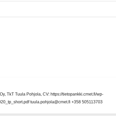
y, TkT Tuula Pohjola, CV: https://tietopankki.crnet.fi/wp-
0_tp_short.pdf tuula.pohjola@crnet.fi +358 505113703