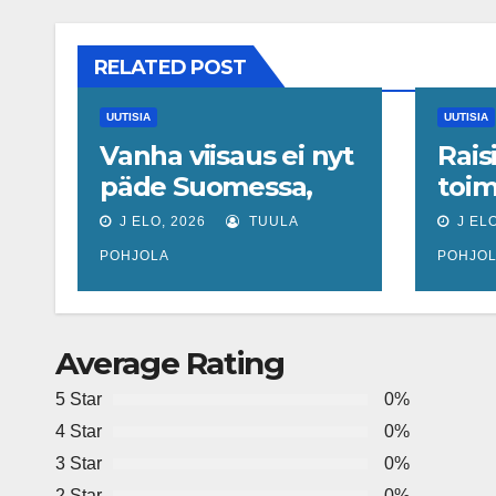
RELATED POST
UUTISIA
UUTISIA
Vanha viisaus ei nyt
Rais
päde Suomessa,
toim
sanoo ekonomisti,
Elli 
J ELO, 2026
TUULA
J ELO
joka odottaa
POHJOLA
POHJO
työllisyyteen
tavanomaista
ripeämpää
Average Rating
piristymistä
5 Star
0%
4 Star
0%
3 Star
0%
2 Star
0%