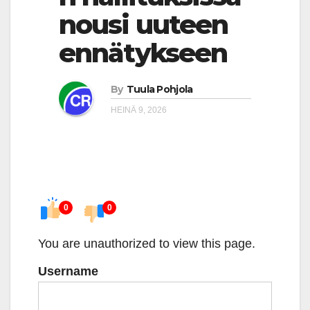
nousi uuteen
ennätykseen
By
Tuula Pohjola
HEINÄ 9, 2026
0
0
You are unauthorized to view this page.
Username