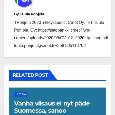
By
Tuula Pohjola
TPohjola 2020 Yhteystiedot : Crnet Oy, TkT Tuula
Pohjola, CV: https://tietopankki.crnet.fi/wp-
content/uploads/2020/09/CV_02_2020_tp_short.pdf
tuula.pohjola@crnet.fi +358 505113703
RELATED POST
UUTISIA
Vanha viisaus ei nyt päde
Suomessa, sanoo