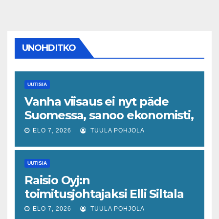
UNOHDITKO
UUTISIA
Vanha viisaus ei nyt päde
Suomessa, sanoo ekonomisti,
joka odottaa työllisyyteen
ELO 7, 2026
TUULA POHJOLA
tavanomaista ripeämpää
piristymistä
UUTISIA
Raisio Oyj:n
toimitusjohtajaksi Elli Siltala
ELO 7, 2026
TUULA POHJOLA