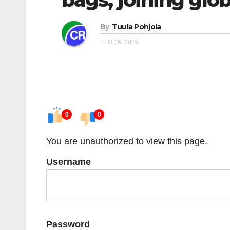
By
Tuula Pohjola
ELO 16, 2019
0
0
You are unauthorized to view this page.
Username
Password