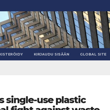
KISTERÖIDY
KIRJAUDU SISÄÄN
GLOBAL SITE
 single-use plastic
bal fight against waste