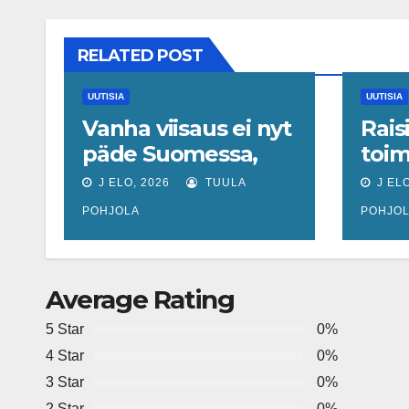
RELATED POST
UUTISIA
UUTISIA
Vanha viisaus ei nyt
Rais
päde Suomessa,
toim
sanoo ekonomisti,
Elli 
J ELO, 2026
TUULA
J ELO
joka odottaa
POHJOLA
POHJO
työllisyyteen
tavanomaista
ripeämpää
Average Rating
piristymistä
5 Star
0%
4 Star
0%
3 Star
0%
2 Star
0%