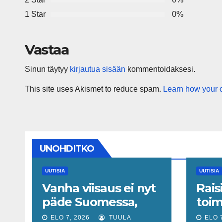
1 Star
0%
Vastaa
Sinun täytyy
kirjautua sisään
kommentoidaksesi.
This site uses Akismet to reduce spam.
Learn how your 
UNOHDITKO
UUTISIA
UUTISIA
Vanha viisaus ei nyt
Rais
päde Suomessa,
toim
sanoo ekonomisti,
Elli 
ELO 7, 2026
TUULA
ELO 