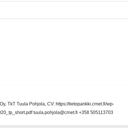
y, TkT Tuula Pohjola, CV: https://tietopankki.crnet.fi/wp-
0_tp_short.pdf tuula.pohjola@crnet.fi +358 505113703