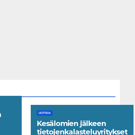
n
UUTISIA
Kesälomien jälkeen
le
tietojenkalasteluyritykset