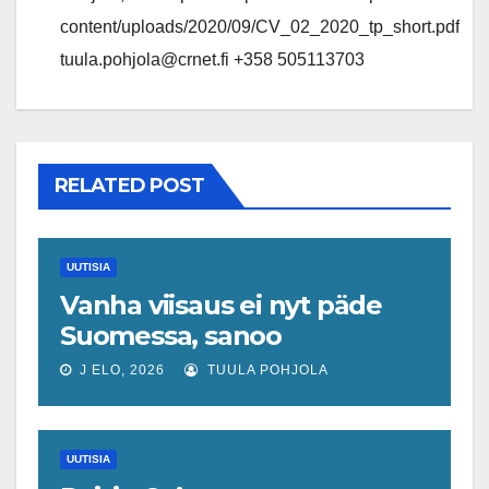
content/uploads/2020/09/CV_02_2020_tp_short.pdf
tuula.pohjola@crnet.fi +358 505113703
RELATED POST
UUTISIA
Vanha viisaus ei nyt päde
Suomessa, sanoo
ekonomisti, joka odottaa
J ELO, 2026
TUULA POHJOLA
työllisyyteen tavanomaista
ripeämpää piristymistä
UUTISIA