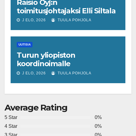
Raisio Oyj:n
toimitusjohtajaksi Elli Siltala
J ELO, 2026
TUULA POHJOLA
UUTISIA
Turun yliopiston
koordinoimalle
tohtoriverkostolle 4,4
J ELO, 2026
TUULA POHJOLA
miljoonan euron EU-rahoitus
tulevaisuuden virusuhkien
varhaiseen tunnistamiseen
Average Rating
5 Star
0%
4 Star
0%
3 Star
0%