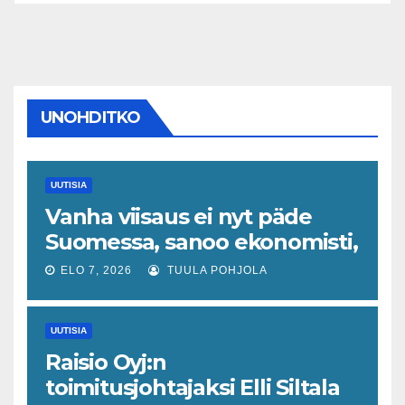
UNOHDITKO
UUTISIA
Vanha viisaus ei nyt päde
Suomessa, sanoo ekonomisti,
joka odottaa työllisyyteen
ELO 7, 2026
TUULA POHJOLA
tavanomaista ripeämpää
piristymistä
UUTISIA
Raisio Oyj:n
toimitusjohtajaksi Elli Siltala