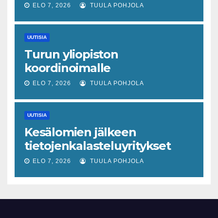
ELO 7, 2026
TUULA POHJOLA
UUTISIA
Turun yliopiston
koordinoimalle
tohtoriverkostolle 4,4
ELO 7, 2026
TUULA POHJOLA
miljoonan euron EU-rahoitus
tulevaisuuden virusuhkien
UUTISIA
varhaiseen tunnistamiseen
Kesälomien jälkeen
tietojenkalasteluyritykset
lisääntyvät
ELO 7, 2026
TUULA POHJOLA