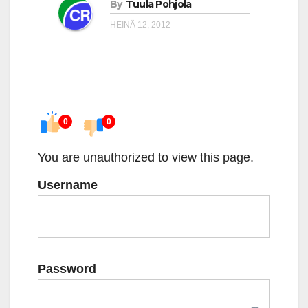
By
Tuula Pohjola
HEINÄ 12, 2012
0
0
You are unauthorized to view this page.
Username
Password