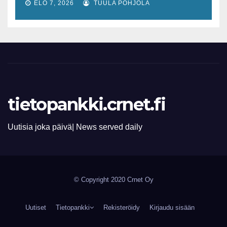
lisääntyvät
ELO 7, 2026
TUULA POHJOLA
tietopankki.crnet.fi
Uutisia joka päivä| News served daily
© Copyright 2020 Crnet Oy
Uutiset
Tietopankki
Rekisteröidy
Kirjaudu sisään