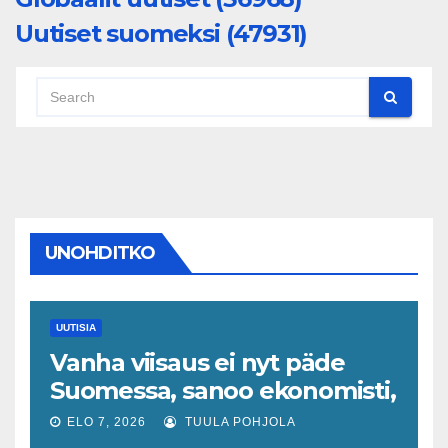
Uutiset suomeksi (47931)
UNOHDITKO
UUTISIA
Vanha viisaus ei nyt päde
Suomessa, sanoo ekonomisti,
joka odottaa työllisyyteen
ELO 7, 2026
TUULA POHJOLA
tavanomaista ripeämpää