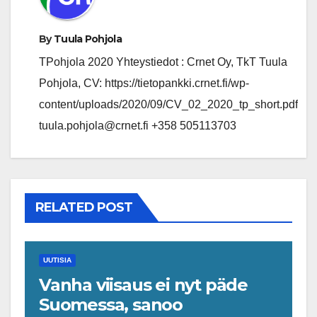
By
Tuula Pohjola
TPohjola 2020 Yhteystiedot : Crnet Oy, TkT Tuula
Pohjola, CV: https://tietopankki.crnet.fi/wp-
content/uploads/2020/09/CV_02_2020_tp_short.pdf
tuula.pohjola@crnet.fi +358 505113703
RELATED POST
UUTISIA
Vanha viisaus ei nyt päde
Suomessa, sanoo