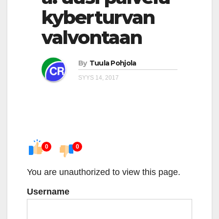
kyberturvan
valvontaan
By
Tuula Pohjola
SYYS 14, 2017
0
0
You are unauthorized to view this page.
Username