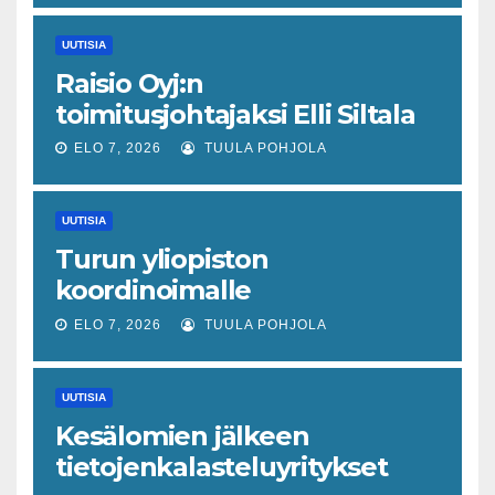
piristymistä
UUTISIA
Raisio Oyj:n
toimitusjohtajaksi Elli Siltala
ELO 7, 2026
TUULA POHJOLA
UUTISIA
Turun yliopiston
koordinoimalle
tohtoriverkostolle 4,4
ELO 7, 2026
TUULA POHJOLA
miljoonan euron EU-rahoitus
tulevaisuuden virusuhkien
UUTISIA
varhaiseen tunnistamiseen
Kesälomien jälkeen
tietojenkalasteluyritykset