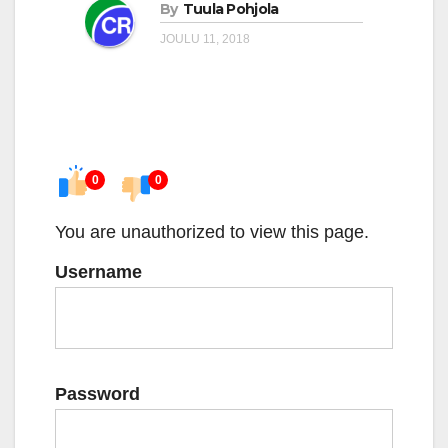
By
Tuula Pohjola
JOULU 11, 2018
0
0
You are unauthorized to view this page.
Username
Password