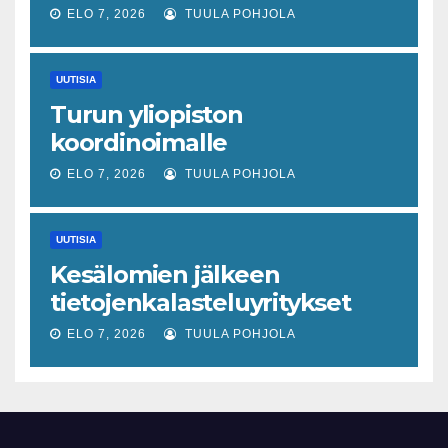
ELO 7, 2026
TUULA POHJOLA
UUTISIA
Turun yliopiston
koordinoimalle
tohtoriverkostolle 4,4
ELO 7, 2026
TUULA POHJOLA
miljoonan euron EU-rahoitus
tulevaisuuden virusuhkien
UUTISIA
varhaiseen tunnistamiseen
Kesälomien jälkeen
tietojenkalasteluyritykset
lisääntyvät
ELO 7, 2026
TUULA POHJOLA