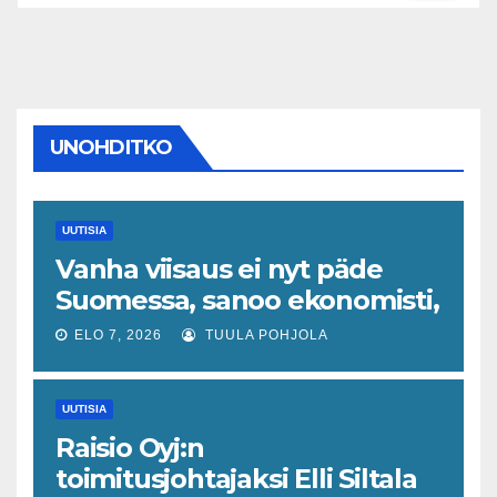
UNOHDITKO
UUTISIA
Vanha viisaus ei nyt päde
Suomessa, sanoo ekonomisti,
joka odottaa työllisyyteen
ELO 7, 2026
TUULA POHJOLA
tavanomaista ripeämpää
piristymistä
UUTISIA
Raisio Oyj:n
toimitusjohtajaksi Elli Siltala