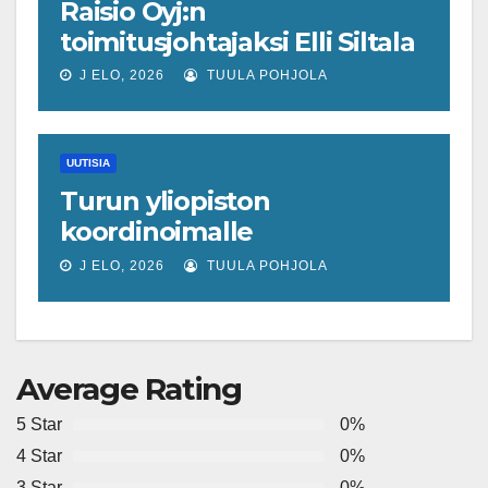
Raisio Oyj:n
toimitusjohtajaksi Elli Siltala
J ELO, 2026
TUULA POHJOLA
UUTISIA
Turun yliopiston
koordinoimalle
tohtoriverkostolle 4,4
J ELO, 2026
TUULA POHJOLA
miljoonan euron EU-rahoitus
tulevaisuuden virusuhkien
varhaiseen tunnistamiseen
Average Rating
5 Star
0%
4 Star
0%
3 Star
0%