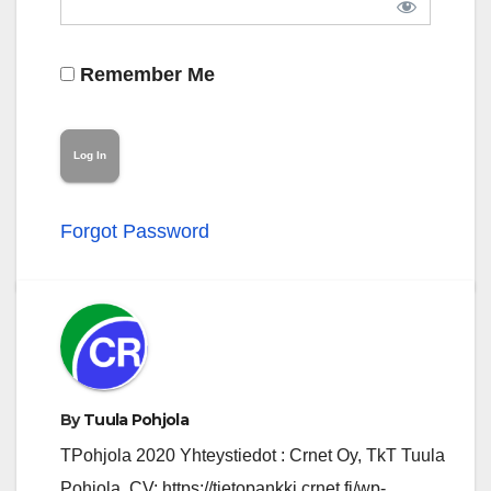
Remember Me
Forgot Password
By
Tuula Pohjola
TPohjola 2020 Yhteystiedot : Crnet Oy, TkT Tuula
Pohjola, CV: https://tietopankki.crnet.fi/wp-