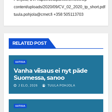
content/uploads/2020/09/CV_02_2020_tp_short.pdf
tuula.pohjola@crnet.fi +358 505113703
RELATED POST
UUTISIA
Vanha viisaus ei nyt päde
Suomessa, sanoo
ekonomisti, joka odottaa
J ELO, 2026
TUULA POHJOLA
työllisyyteen tavanomaista
ripeämpää piristymistä
UUTISIA