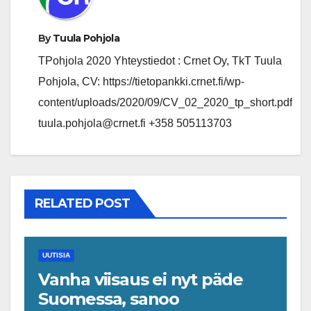
By
Tuula Pohjola
TPohjola 2020 Yhteystiedot : Crnet Oy, TkT Tuula
Pohjola, CV: https://tietopankki.crnet.fi/wp-
content/uploads/2020/09/CV_02_2020_tp_short.pdf
tuula.pohjola@crnet.fi +358 505113703
RELATED POST
UUTISIA
Vanha viisaus ei nyt päde
Suomessa, sanoo