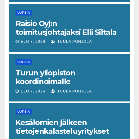
piristymistä
UUTISIA
Raisio Oyj:n
toimitusjohtajaksi Elli Siltala
ELO 7, 2026
TUULA POHJOLA
UUTISIA
Turun yliopiston
koordinoimalle
tohtoriverkostolle 4,4
ELO 7, 2026
TUULA POHJOLA
miljoonan euron EU-rahoitus
tulevaisuuden virusuhkien
UUTISIA
varhaiseen tunnistamiseen
Kesälomien jälkeen
tietojenkalasteluyritykset