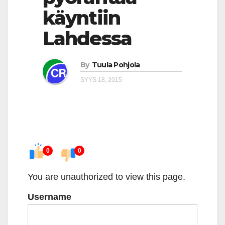
käyntiin
Lahdessa
By
Tuula Pohjola
SYYS 18, 2015
0
0
You are unauthorized to view this page.
Username