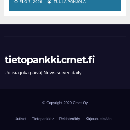
lisääntyvät
ELO 7, 2026
TUULA POHJOLA
tietopankki.crnet.fi
Uutisia joka päivä| News served daily
© Copyright 2020 Crnet Oy
Uutiset
Tietopankki
Rekisteröidy
Kirjaudu sisään