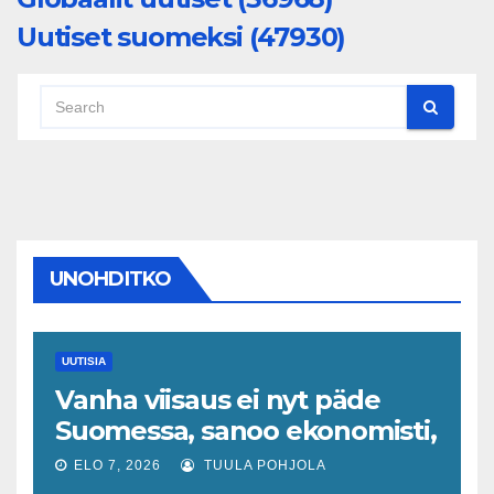
Uutiset suomeksi (47930)
UNOHDITKO
UUTISIA
Vanha viisaus ei nyt päde
Suomessa, sanoo ekonomisti,
joka odottaa työllisyyteen
ELO 7, 2026
TUULA POHJOLA
tavanomaista ripeämpää