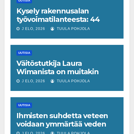
UUTISIA
Kysely rakennusalan
työvoimatilanteesta: 44
prosenttia on havainnut
J ELO, 2026
TUULA POHJOLA
muutoksen
UUTISIA
Väitöstutkija Laura
Wimanista on muitakin
keinoja pelastaa hyvin­
J ELO, 2026
TUULA POHJOLA
vointivaltio kuin talouskasvu
UUTISIA
Ihmisten suhdetta veteen
voidaan ymmärtää veden
tajun käsitteen kautta
J ELO, 2026
TUULA POHJOLA