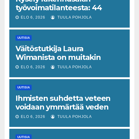
työvoimatilanteesta: 44
prosenttia on havainnut
ELO 6, 2026
TUULA POHJOLA
muutoksen
UUTISIA
Väitöstutkija Laura
Wimanista on muitakin
keinoja pelastaa hyvin­
ELO 6, 2026
TUULA POHJOLA
vointivaltio kuin talouskasvu
UUTISIA
Ihmisten suhdetta veteen
voidaan ymmärtää veden
tajun käsitteen kautta
ELO 6, 2026
TUULA POHJOLA
UUTISIA