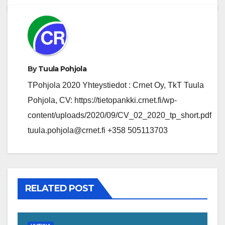
By
Tuula Pohjola
TPohjola 2020 Yhteystiedot : Crnet Oy, TkT Tuula
Pohjola, CV: https://tietopankki.crnet.fi/wp-
content/uploads/2020/09/CV_02_2020_tp_short.pdf
tuula.pohjola@crnet.fi +358 505113703
RELATED POST