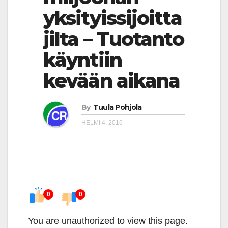
yksityissijoitta
jilta – Tuotanto
käyntiin
kevään aikana
By
Tuula Pohjola
HELMI 4, 2016
0
0
You are unauthorized to view this page.