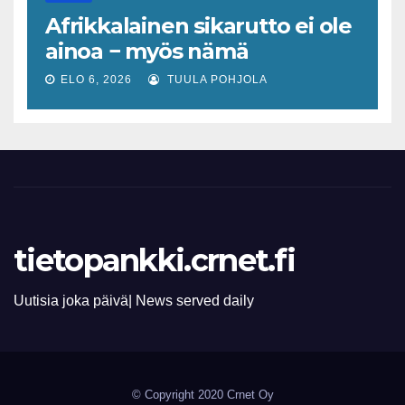
Afrikkalainen sikarutto ei ole
ainoa − myös nämä
virustaudit uhkaavat sekä
ELO 6, 2026
TUULA POHJOLA
eläimiä että jopa ihmisiä
Suomen lähialueilla
tietopankki.crnet.fi
Uutisia joka päivä| News served daily
© Copyright 2020 Crnet Oy