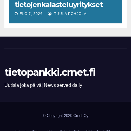
tietojenkalasteluyritykset
lisääntyvät
ELO 7, 2026
TUULA POHJOLA
tietopankki.crnet.fi
Uutisia joka päivä| News served daily
© Copyright 2020 Crnet Oy