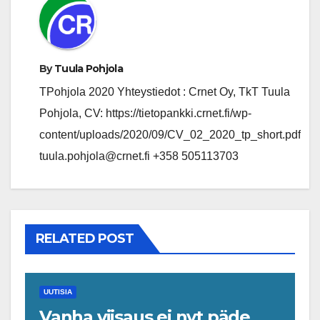
By
Tuula Pohjola
TPohjola 2020 Yhteystiedot : Crnet Oy, TkT Tuula
Pohjola, CV: https://tietopankki.crnet.fi/wp-
content/uploads/2020/09/CV_02_2020_tp_short.pdf
tuula.pohjola@crnet.fi +358 505113703
RELATED POST
UUTISIA
Vanha viisaus ei nyt päde