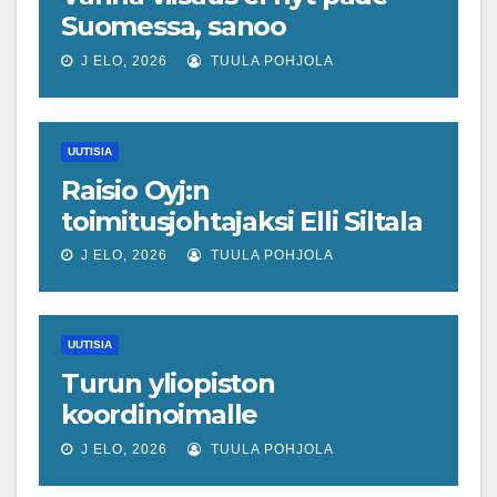
Suomessa, sanoo
ekonomisti, joka odottaa
J ELO, 2026
TUULA POHJOLA
työllisyyteen tavanomaista
ripeämpää piristymistä
UUTISIA
Raisio Oyj:n
toimitusjohtajaksi Elli Siltala
J ELO, 2026
TUULA POHJOLA
UUTISIA
Turun yliopiston
koordinoimalle
tohtoriverkostolle 4,4
J ELO, 2026
TUULA POHJOLA
miljoonan euron EU-rahoitus