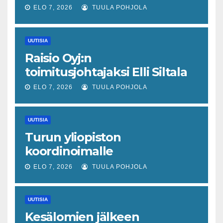
joka odottaa työllisyyteen
ELO 7, 2026
TUULA POHJOLA
tavanomaista ripeämpää
piristymistä
UUTISIA
Raisio Oyj:n
toimitusjohtajaksi Elli Siltala
ELO 7, 2026
TUULA POHJOLA
UUTISIA
Turun yliopiston
koordinoimalle
tohtoriverkostolle 4,4
ELO 7, 2026
TUULA POHJOLA
miljoonan euron EU-rahoitus
tulevaisuuden virusuhkien
UUTISIA
varhaiseen tunnistamiseen
Kesälomien jälkeen