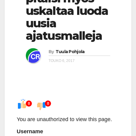
uskaltaa luoda
uusia
ajatusmalleja
By
Tuula Pohjola
TOUKO 6, 2017
0
0
You are unauthorized to view this page.
Username