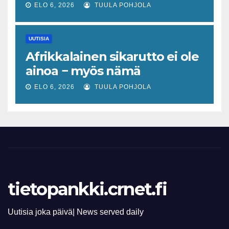
tajun käsitteen kautta
ELO 6, 2026
TUULA POHJOLA
UUTISIA
Afrikkalainen sikarutto ei ole
ainoa − myös nämä
virustaudit uhkaavat sekä
ELO 6, 2026
TUULA POHJOLA
eläimiä että jopa ihmisiä
Suomen lähialueilla
tietopankki.crnet.fi
Uutisia joka päivä| News served daily