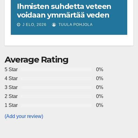
Ihmisten suhdetta veteen
voidaan ymmärtää veden
tajun käsitteen kautta
J ELO, 2026
TUULA POHJOLA
Average Rating
5 Star
0%
4 Star
0%
3 Star
0%
2 Star
0%
1 Star
0%
(Add your review)