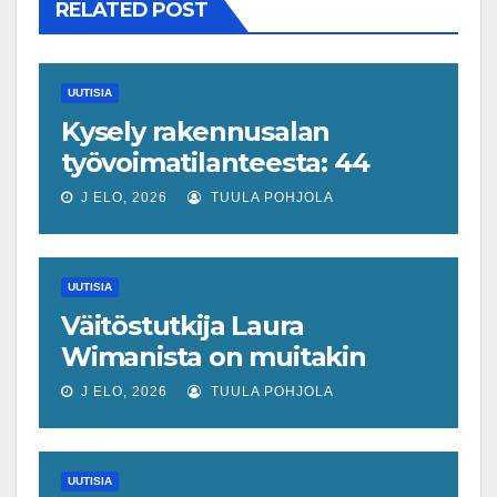
RELATED POST
UUTISIA
Kysely rakennusalan
työvoimatilanteesta: 44
prosenttia on havainnut
J ELO, 2026
TUULA POHJOLA
muutoksen
UUTISIA
Väitöstutkija Laura
Wimanista on muitakin
keinoja pelastaa hyvin­
J ELO, 2026
TUULA POHJOLA
vointivaltio kuin talouskasvu
UUTISIA