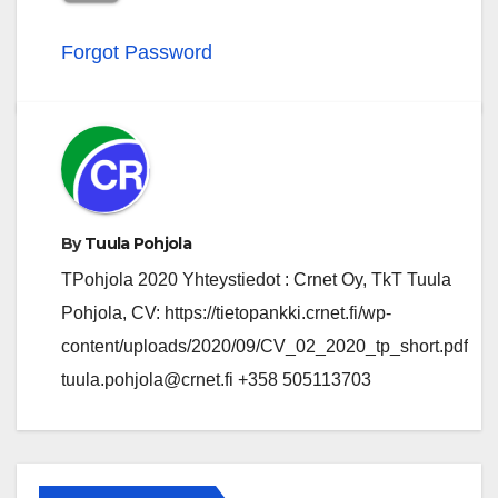
Forgot Password
By
Tuula Pohjola
TPohjola 2020 Yhteystiedot : Crnet Oy, TkT Tuula
Pohjola, CV: https://tietopankki.crnet.fi/wp-
content/uploads/2020/09/CV_02_2020_tp_short.pdf
tuula.pohjola@crnet.fi +358 505113703