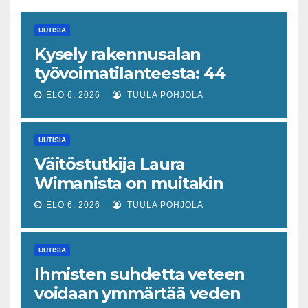
UUTISIA
Kysely rakennusalan
työvoimatilanteesta: 44
prosenttia on havainnut
ELO 6, 2026
TUULA POHJOLA
muutoksen
UUTISIA
Väitöstutkija Laura
Wimanista on muitakin
keinoja pelastaa hyvin­
ELO 6, 2026
TUULA POHJOLA
vointivaltio kuin talouskasvu
UUTISIA
Ihmisten suhdetta veteen
voidaan ymmärtää veden