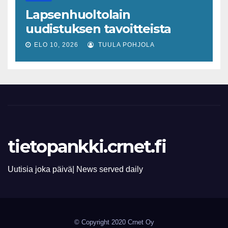
Lapsenhuoltolain
uudistuksen tavoitteista
moni jäi täyttymättä
ELO 10, 2026
TUULA POHJOLA
tietopankki.crnet.fi
Uutisia joka päivä| News served daily
© Copyright 2020 Crnet Oy