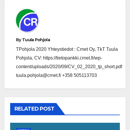
By
Tuula Pohjola
TPohjola 2020 Yhteystiedot : Crnet Oy, TkT Tuula
Pohjola, CV: https://tietopankki.crnet.fi/wp-
content/uploads/2020/09/CV_02_2020_tp_short.pdf
tuula.pohjola@crnet.fi +358 505113703
RELATED POST