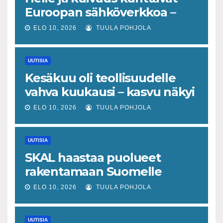
Euroopan sähköverkkoa –
ydinvoimaloita on jouduttu
ELO 10, 2026
TUULA POHJOLA
sulkemaan samaan aikaan
kun kulutus kasvaa
UUTISIA
Kesäkuu oli teollisuudelle
vahva kuukausi – kasvu näkyi
kautta linjan
ELO 10, 2026
TUULA POHJOLA
UUTISIA
SKAL haastaa puolueet
rakentamaan Suomelle
logistiikan
ELO 10, 2026
TUULA POHJOLA
kilpailukykyohjelman
UUTISIA