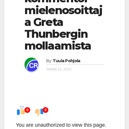
mielenosoittaj
a Greta
Thunbergin
mollaamista
By
Tuula Pohjola
TAMMI 10, 2020
0
0
You are unauthorized to view this page.