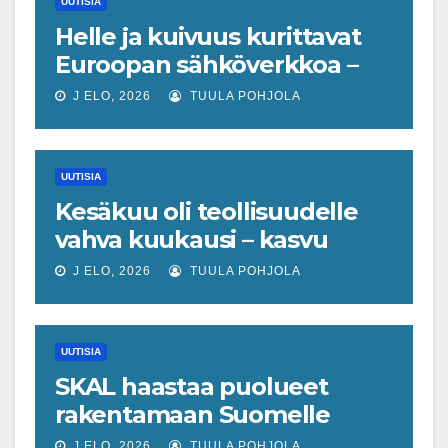
UUTISIA
Helle ja kuivuus kurittavat
Euroopan sähköverkkoa –
ydinvoimaloita on jouduttu
J ELO, 2026
TUULA POHJOLA
sulkemaan samaan aikaan
kun kulutus kasvaa
UUTISIA
Kesäkuu oli teollisuudelle
vahva kuukausi – kasvu
näkyi kautta linjan
J ELO, 2026
TUULA POHJOLA
UUTISIA
SKAL haastaa puolueet
rakentamaan Suomelle
logistiikan
J ELO, 2026
TUULA POHJOLA