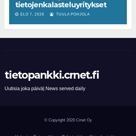
tietojenkalasteluyritykset
lisääntyvät
ELO 7, 2026
TUULA POHJOLA
tietopankki.crnet.fi
Uutisia joka päivä| News served daily
© Copyright 2020 Crnet Oy