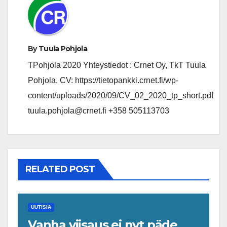
By
Tuula Pohjola
TPohjola 2020 Yhteystiedot : Crnet Oy, TkT Tuula
Pohjola, CV: https://tietopankki.crnet.fi/wp-
content/uploads/2020/09/CV_02_2020_tp_short.pdf
tuula.pohjola@crnet.fi +358 505113703
RELATED POST
UUTISIA
Vanha viisaus ei nyt päde