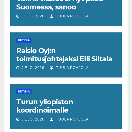
Suomessa, sanoo
ekonomisti, joka odottaa
J ELO, 2026
TUULA POHJOLA
työllisyyteen tavanomaista
ripeämpää piristymistä
UUTISIA
Raisio Oyj:n
toimitusjohtajaksi Elli Siltala
J ELO, 2026
TUULA POHJOLA
UUTISIA
Turun yliopiston
koordinoimalle
tohtoriverkostolle 4,4
J ELO, 2026
TUULA POHJOLA
miljoonan euron EU-rahoitus