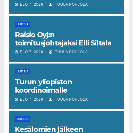
joka odottaa työllisyyteen
ELO 7, 2026
TUULA POHJOLA
tavanomaista ripeämpää
piristymistä
UUTISIA
Raisio Oyj:n
toimitusjohtajaksi Elli Siltala
ELO 7, 2026
TUULA POHJOLA
UUTISIA
Turun yliopiston
koordinoimalle
tohtoriverkostolle 4,4
ELO 7, 2026
TUULA POHJOLA
miljoonan euron EU-rahoitus
tulevaisuuden virusuhkien
UUTISIA
varhaiseen tunnistamiseen
Kesälomien jälkeen