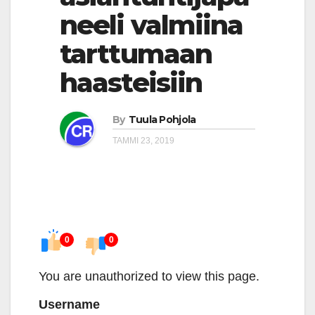
neeli valmiina
tarttumaan
haasteisiin
By
Tuula Pohjola
TAMMI 23, 2019
0
0
You are unauthorized to view this page.
Username