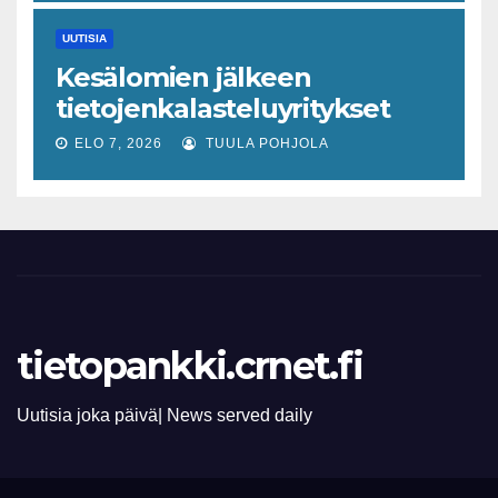
tulevaisuuden virusuhkien
UUTISIA
varhaiseen tunnistamiseen
Kesälomien jälkeen
tietojenkalasteluyritykset
lisääntyvät
ELO 7, 2026
TUULA POHJOLA
tietopankki.crnet.fi
Uutisia joka päivä| News served daily