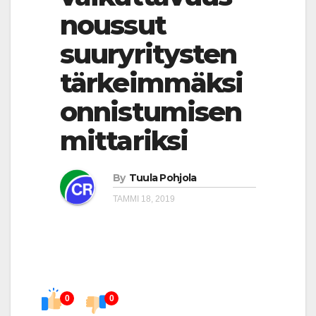
noussut
suuryritysten
tärkeimmäksi
onnistumisen
mittariksi
By
Tuula Pohjola
TAMMI 18, 2019
0
0