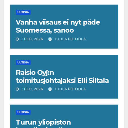
UUTISIA
Vanha viisaus ei nyt päde
Suomessa, sanoo
ekonomisti, joka odottaa
J ELO, 2026
TUULA POHJOLA
työllisyyteen tavanomaista
ripeämpää piristymistä
UUTISIA
Raisio Oyj:n
toimitusjohtajaksi Elli Siltala
J ELO, 2026
TUULA POHJOLA
UUTISIA
Turun yliopiston