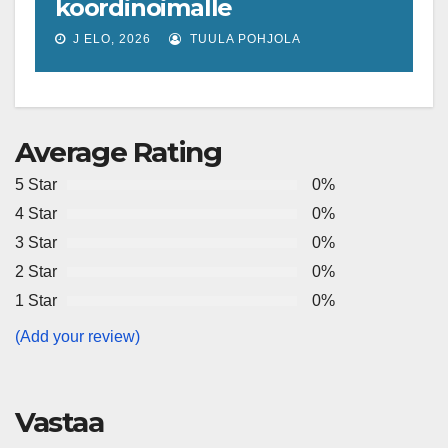
koordinoimalle
tohtoriverkostolle 4,4
J ELO, 2026
TUULA POHJOLA
miljoonan euron EU-rahoitus
tulevaisuuden virusuhkien
varhaiseen tunnistamiseen
Average Rating
5 Star
0%
4 Star
0%
3 Star
0%
2 Star
0%
1 Star
0%
(Add your review)
Vastaa