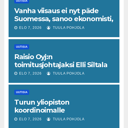
UUTISIA
Vanha viisaus ei nyt päde
Suomessa, sanoo ekonomisti,
joka odottaa työllisyyteen
ELO 7, 2026
TUULA POHJOLA
tavanomaista ripeämpää
piristymistä
UUTISIA
Raisio Oyj:n
toimitusjohtajaksi Elli Siltala
ELO 7, 2026
TUULA POHJOLA
UUTISIA
Turun yliopiston
koordinoimalle
tohtoriverkostolle 4,4
ELO 7, 2026
TUULA POHJOLA
miljoonan euron EU-rahoitus