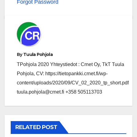
Forgot Password
By
Tuula Pohjola
TPohjola 2020 Yhteystiedot : Crnet Oy, TkT Tuula
Pohjola, CV: https://tietopankki.crnet.fi/wp-
content/uploads/2020/09/CV_02_2020_tp_short.pdf
tuula.pohjola@crnet.fi +358 505113703
RELATED POST