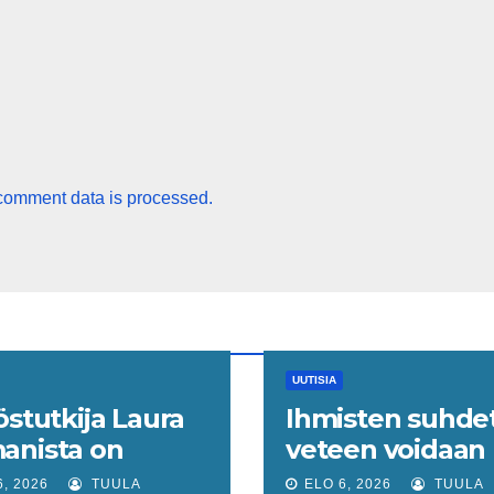
comment data is processed.
UUTISIA
östutkija Laura
Ihmisten suhde
anista on
veteen voidaan
akin keinoja
ymmärtää vede
6, 2026
TUULA
ELO 6, 2026
TUULA