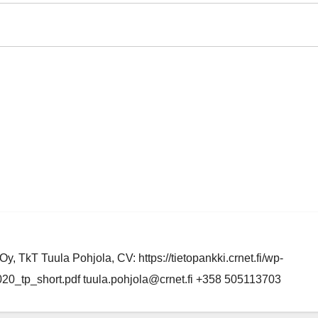
y, TkT Tuula Pohjola, CV: https://tietopankki.crnet.fi/wp-
0_tp_short.pdf tuula.pohjola@crnet.fi +358 505113703