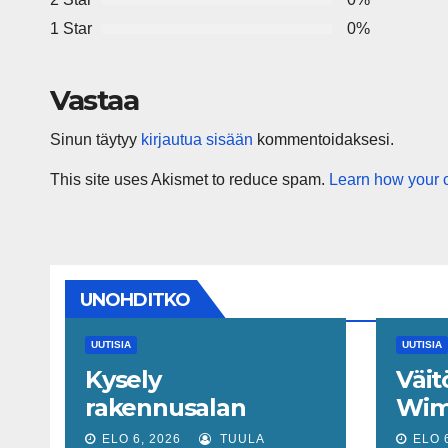
1 Star
0%
Vastaa
Sinun täytyy
kirjautua sisään
kommentoidaksesi.
This site uses Akismet to reduce spam.
Learn how your 
UNOHDITKO
UUTISIA
UUTISIA
Kysely
Väit
rakennusalan
Wim
työvoimatilanteesta:
muit
ELO 6, 2026
TUULA
ELO 