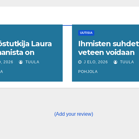
UUTISIA
östutkija Laura
Ihmisten suhdet
anista on
veteen voidaan
akin keinoja
ymmärtää vede
, 2026
TUULA
J ELO, 2026
TUULA
staa hyvin­
tajun käsitteen
LA
POHJOLA
tivaltio kuin
kautta
uskasvu
(Add your review)