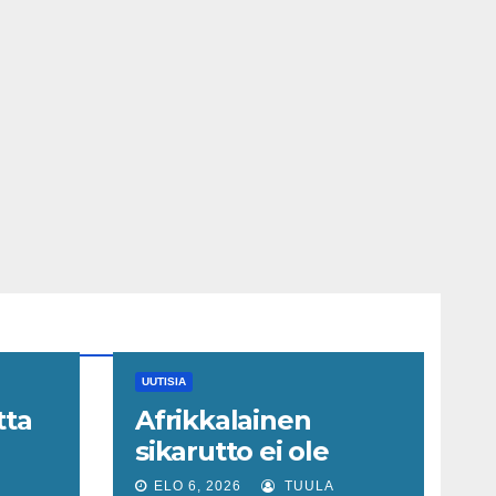
UUTISIA
tta
Afrikkalainen
sikarutto ei ole
n
ainoa − myös nämä
ELO 6, 2026
TUULA