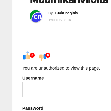
By
Tuula Pohjola
JOULU 27, 2016
0
0
You are unauthorized to view this page.
Username
Password