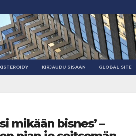
KISTERÖIDY
KIRJAUDU SISÄÄN
GLOBAL SITE
isi mikään bisnes’ –
on pian jo seitsemän