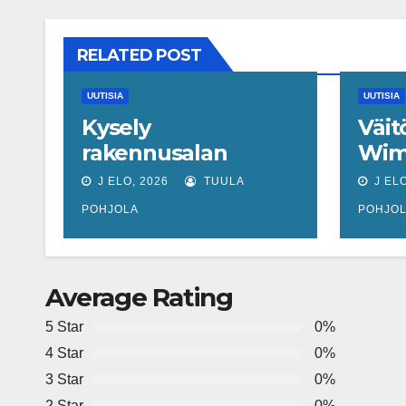
RELATED POST
UUTISIA
UUTISIA
Kysely
Väit
rakennusalan
Wim
työvoimatilanteesta:
muit
J ELO, 2026
TUULA
J ELO
44 prosenttia on
pela
POHJOLA
POHJO
havainnut
voin
muutoksen
talo
Average Rating
5 Star
0%
4 Star
0%
3 Star
0%
2 Star
0%